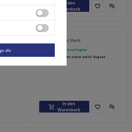
In den
Warenkorb
237,89 €
inkl. MwSt
er für
Große Menge verfügbar
ge alle
Wir versenden schon am
10. August
In den
Warenkorb