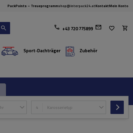
PackPoints – Treueprogramm
shop@interpack24.at
Kontakt
Mein Konto
+43 720 775899
Sport-Dachträger
Zubehör
hr
4
Karosserietyp