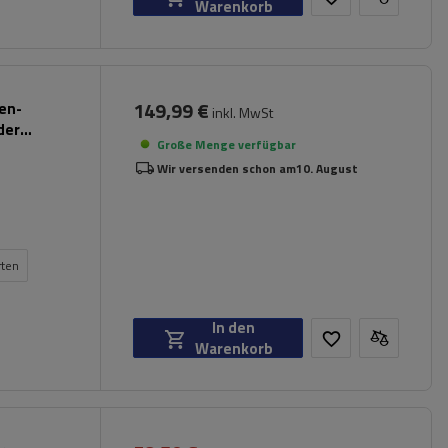
Warenkorb
149,99 €
pen-
inkl. MwSt
der
Große Menge verfügbar
Wir versenden schon am
10. August
rten
In den
Warenkorb