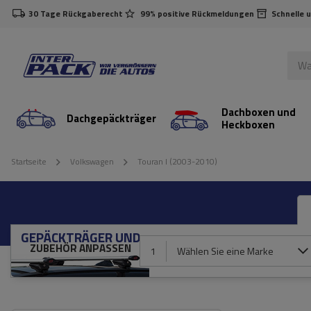
30 Tage Rückgaberecht
99% positive Rückmeldungen
Schnelle 
Dachboxen und
Dachgepäckträger
Heckboxen
Startseite
Volkswagen
Touran I (2003-2010)
GEPÄCKTRÄGER UND
ZUBEHÖR ANPASSEN
1
Wählen Sie eine Marke