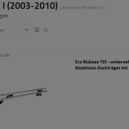
 I (2003-2010)
( Anzahl der Produkte:
12
)
gen
anz
ELLER
Eco Alubase 135 - universel
Aluminium-Dachträger mit
und Schlössern