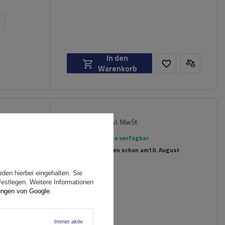
n
In den
Warenkorb
162,59 €
luminium-
inkl. MwSt
Große Menge verfügbar
Wir versenden schon am
10. August
den hierbei eingehalten. Sie
festlegen. Weitere Informationen
ungen von Google
.
Immer aktiv