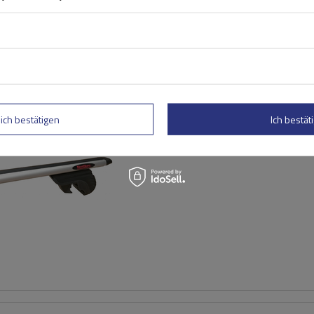
Mont Blanc AMC 5400 AERO
Aluminium-Dachgepäckträg
lich bestätigen
Ich bestäti
herkömmliche Reling