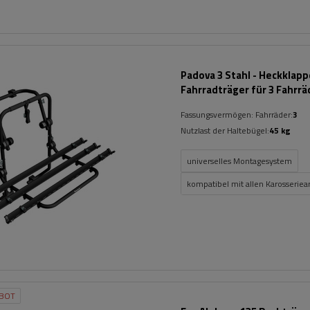
Padova 3 Stahl - Heckklap
Fahrradträger für 3 Fahrrä
(schwarz)
Fassungsvermögen: Fahrräder:
3
Nutzlast der Haltebügel:
45 kg
universelles Montagesystem
kompatibel mit allen Karosseriea
BOT