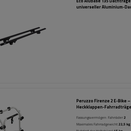
Eco Alubase 135 Dachträger
universeller Aluminium-Da
für offene Dachreling (sc
Peruzzo Firenze 2 E-Bike –
Heckklappen-Fahrradträg
Fassungsvermögen: Fahrräder:
2
Maximales Fahrradgewicht:
22,5 kg
Nutzlast der Haltebügel:
45 kg