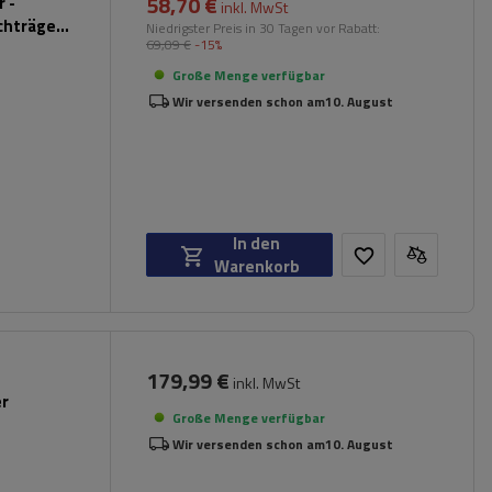
58,70 €
 -
inkl. MwSt
chträger
Niedrigster Preis in 30 Tagen vor Rabatt:
69,09 €
-15%
hwarz)
Große Menge verfügbar
Wir versenden schon am
10. August
In den
Warenkorb
179,99 €
inkl. MwSt
er
Große Menge verfügbar
Wir versenden schon am
10. August