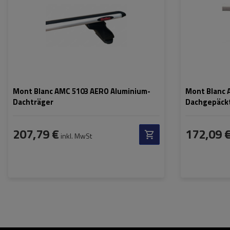
Mont Blanc AMC 5103 AERO Aluminium-
Mont Blanc 
Dachträger
Dachgepäckt
207,79 €
172,09 
inkl. MwSt