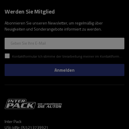
Werden Sie Mitglied
Abonnieren Sie unseren Newsletter, um regelmäßig über
Neuigkeiten und Sonderangebote informiert zu werden.
Geben Sie Ihre E-Mail
Kontaktformular Ich stimme der Verarbeitung meiner im Kontaktformular enthaltenen personenbezogenen Daten gemäß der Verordnung (EU) des Europäischen Parlaments und des Rates zu.
Anmelden
Inter Pack
USt-IdNr: PL5213739921