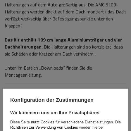
Halterungen auf dem Auto großartig aus. Die AMC 5103-
Halterungen werden direkt auf dem Dach montiert (
das Dach
verfügt werkseitig über Befestigungspunkte unter den
Klappen
).
Das Kit enthält 109 cm lange Aluminiumträger und vier
Dachhalterungen.
Die Halterungen sind so konzipiert, dass
sie Schäden oder Kratzer am Dach verhindern.
Unten im Bereich „Downloads“ finden Sie die
Montageanleitung.
Spezifikation
Konfiguration der Zustimmungen
Das Produkt passt zu Autos
Wir kümmern uns um Ihre Privatsphäres
Diese Seite nutzt Cookies für verschiedene Dienstleistungen. Die
Lieferung
Richtlinien zur Verwendung von Cookies
werden hierbei