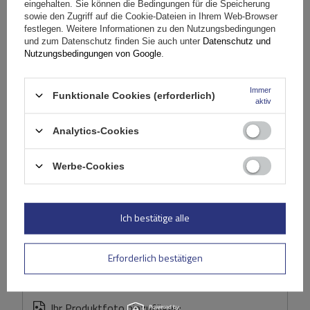
eingehalten. Sie können die Bedingungen für die Speicherung
sowie den Zugriff auf die Cookie-Dateien in Ihrem Web-Browser
Stelle eine Frage
festlegen. Weitere Informationen zu den Nutzungsbedingungen
und zum Datenschutz finden Sie auch unter
Datenschutz und
Nutzungsbedingungen von Google
.
(0)
Bewertungen
Immer
Funktionale Cookies (erforderlich)
aktiv
Ihre Bewertung schreiben
Analytics-Cookies
Ihre Note:
Werbe-Cookies
5/5
Ich bestätige alle
Inhalt Ihrer Bewertung
Erforderlich bestätigen
Ihr Produktfoto hinzufügen: