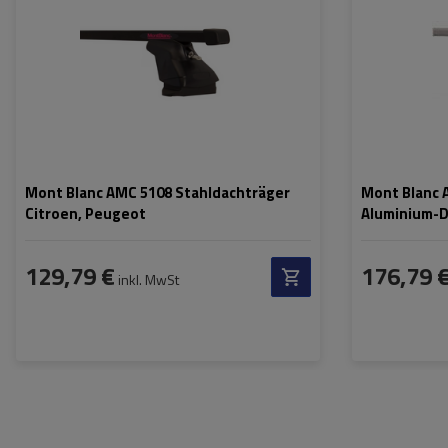
Mont Blanc AMC 5108 Stahldachträger
Mont Blanc 
Citroen, Peugeot
Aluminium-
129,79 €
176,79 
inkl. MwSt