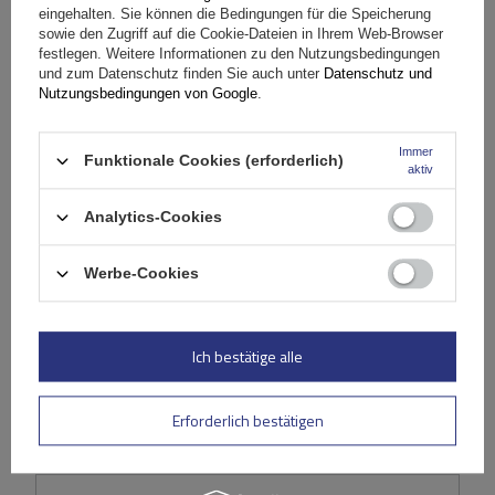
eingehalten. Sie können die Bedingungen für die Speicherung
sowie den Zugriff auf die Cookie-Dateien in Ihrem Web-Browser
festlegen. Weitere Informationen zu den Nutzungsbedingungen
Stelle eine Frage
und zum Datenschutz finden Sie auch unter
Datenschutz und
Nutzungsbedingungen von Google
.
(0)
Bewertungen
Immer
Funktionale Cookies (erforderlich)
aktiv
Ihre Bewertung schreiben
Analytics-Cookies
Ihre Note:
Werbe-Cookies
5/5
Ich bestätige alle
Inhalt Ihrer Bewertung
Erforderlich bestätigen