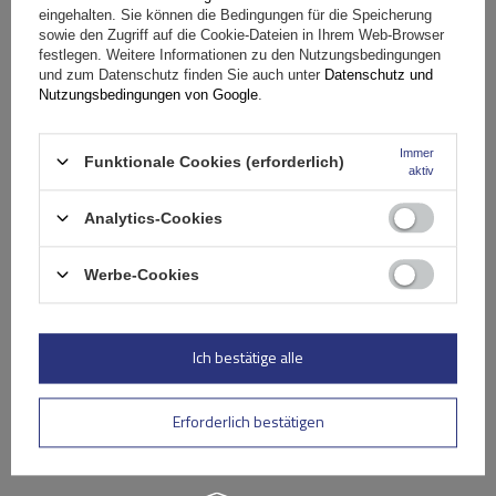
eingehalten. Sie können die Bedingungen für die Speicherung
sowie den Zugriff auf die Cookie-Dateien in Ihrem Web-Browser
Nutzen Sie die
festlegen. Weitere Informationen zu den Nutzungsbedingungen
und zum Datenschutz finden Sie auch unter
Datenschutz und
kostenlose Lieferung!
Nutzungsbedingungen von Google
.
Immer
Kaufen Sie bei Inter Pack ein und profitieren Sie von
Funktionale Cookies (erforderlich)
aktiv
einer kostenlosen Lieferung zu Ihnen nach Hause bei
einem Bestellwert ab 299 EUR.
Analytics-Cookies
Schneller Versand
Werbe-Cookies
Fast 40 Jahre Erfahrung in der Herstellung und im Verkauf
von Dachgepäckträgern
Breites Angebot an Dachgepäckträgern, Dachboxen und
Zubehör
Ich bestätige alle
Angebot ansehen
Erforderlich bestätigen