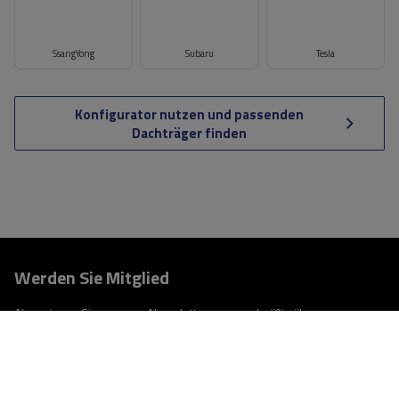
SsangYong
Subaru
Tesla
Konfigurator nutzen und passenden
Dachträger finden
Werden Sie Mitglied
Abonnieren Sie unseren Newsletter, um regelmäßig über
Neuigkeiten und Sonderangebote informiert zu werden.
Geben Sie Ihre E-Mail