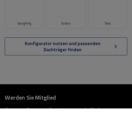
SsangYong
Subaru
Tesla
Konfigurator nutzen und passenden
Dachträger finden
Werden Sie Mitglied
Abonnieren Sie unseren Newsletter, um regelmäßig über
Neuigkeiten und Sonderangebote informiert zu werden.
Geben Sie Ihre E-Mail