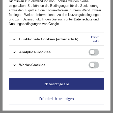
Richtlinien zur Verwendung von Cookies
werden hierbei
eingehalten. Sie können die Bedingungen für die Speicherung
sowie den Zugriff auf die Cookie-Dateien in Ihrem Web-Browser
Nutzen Sie die
festlegen. Weitere Informationen zu den Nutzungsbedingungen
und zum Datenschutz finden Sie auch unter
Datenschutz und
Nutzungsbedingungen von Google
.
kostenlose Lieferung!
Immer
Funktionale Cookies (erforderlich)
Kaufen Sie bei Inter Pack ein und profitieren Sie von
aktiv
einer kostenlosen Lieferung zu Ihnen nach Hause bei
Analytics-Cookies
einem Bestellwert ab 299 EUR.
Werbe-Cookies
Schneller Versand
Fast 40 Jahre Erfahrung in der Herstellung und im Verkauf
von Dachgepäckträgern
Breites Angebot an Dachgepäckträgern, Dachboxen und
Zubehör
Ich bestätige alle
Angebot ansehen
Erforderlich bestätigen