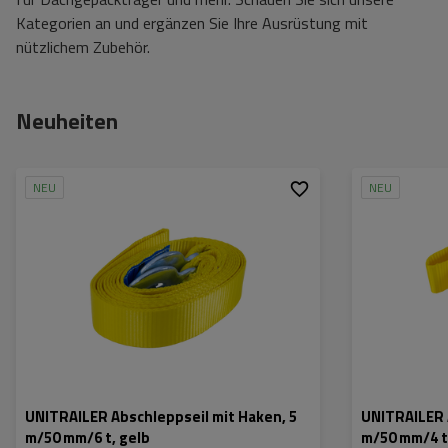
Kategorien an und ergänzen Sie Ihre Ausrüstung mit
nützlichem Zubehör.
Neuheiten
NEU
NEU
UNITRAILER Abschleppseil mit Haken, 5
UNITRAILER 
m/50 mm/6 t, gelb
m/50 mm/4 t