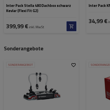
Inter Pack Stella 480 Dachbox schwarz
Inter Pack 
Kevlar (Flexi Fit G2)
34,99 €
i
399,99 €
inkl. MwSt
Sonderangebote
SONDERANGEBOT
SONDERANGE
Fassungsvermögen:
2
Fahrräder:
Maximales
30 kg
Fahrradgewicht:
Zuladung des
60 kg
Fahrradträgers:
Max. Radabstand:
1150 mm
Abstand zwischen den
190 mm
Fahrrädern: