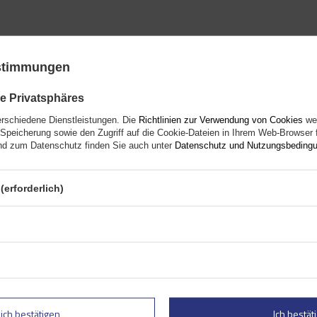
ustimmungen
e Privatsphäres
erschiedene Dienstleistungen. Die
Richtlinien zur Verwendung von Cookies
wer
Speicherung sowie den Zugriff auf die Cookie-Dateien in Ihrem Web-Browser 
d zum Datenschutz finden Sie auch unter
Datenschutz und Nutzungsbeding
es Produkt ist derzeit nicht verf
Ihre Note:
(erforderlich)
5/5
Siehe unsere anderen Produkte
lich bestätigen
Ich bestäti