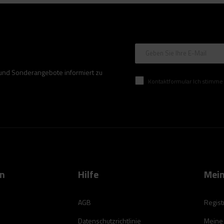
Geben Sie Ihre E-Mail
 und Sonderangebote informiert zu
Kontaktformular Ich stimme der Verarbeitung mei
on
Hilfe
Mein
AGB
Regist
Datenschutzrichtlinie
Meine