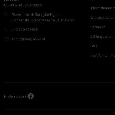
USt-IdNr: PL5213739921
Informationen 
Österreichisch Rückgabelager:
Werbeaktionen
Franzensbrückenstrasse 14 , 1020 Wien
Nachricht
+43 720 775899
Zahlungsarten
shop@interpack24.at
FAQ
PackPoints – T
Finden Sie uns: