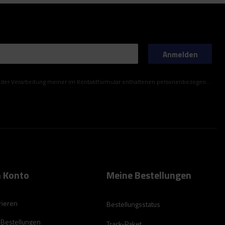
Anmelden
ner im Kontaktformular enthaltenen personenbezogenen Daten gemäß der Verordnung (EU) des Europäischen Parlaments und des Rates zu.
 Konto
Meine Bestellungen
rieren
Bestellungsstatus
 Bestellungen
Track-Paket