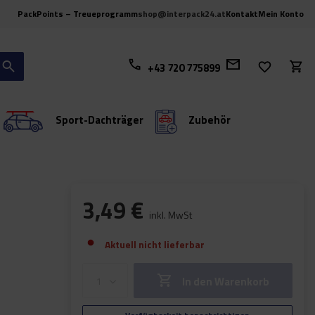
PackPoints – Treueprogramm
shop@interpack24.at
Kontakt
Mein Konto
+43 720 775899
Sport-Dachträger
Zubehör
3,49 €
inkl. MwSt
Aktuell nicht lieferbar
In den Warenkorb