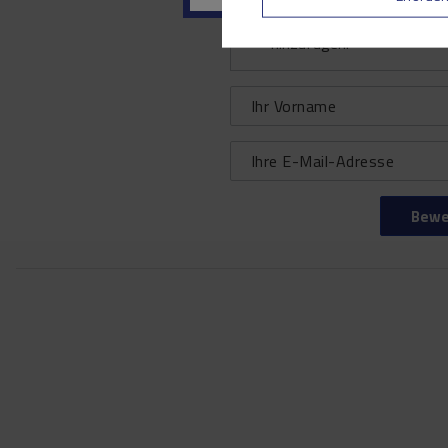
Ihr Produktfoto
hinzufügen:
Ihr Vorname
Ihre E-Mail-Adresse
Bewe