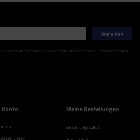
Anmelden
ner im Kontaktformular enthaltenen personenbezogenen Daten gemäß der Verordnung (EU) des Europäischen Parlaments und des Rates zu.
 Konto
Meine Bestellungen
rieren
Bestellungsstatus
 Bestellungen
Track-Paket