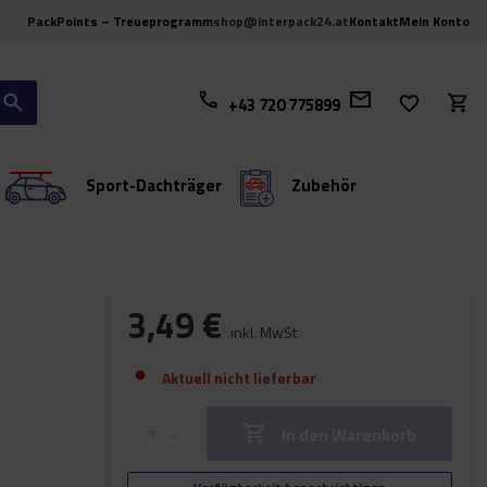
PackPoints – Treueprogramm
shop@interpack24.at
Kontakt
Mein Konto
+43 720 775899
Sport-Dachträger
Zubehör
3,49 €
inkl. MwSt
Aktuell nicht lieferbar
In den Warenkorb