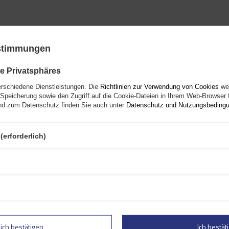
ustimmungen
e Privatsphäres
erschiedene Dienstleistungen. Die
Richtlinien zur Verwendung von Cookies
wer
Speicherung sowie den Zugriff auf die Cookie-Dateien in Ihrem Web-Browser 
d zum Datenschutz finden Sie auch unter
Datenschutz und Nutzungsbeding
es Produkt ist derzeit nicht verf
Ihre Note:
(erforderlich)
5/5
Siehe unsere anderen Produkte
lich bestätigen
Ich bestäti