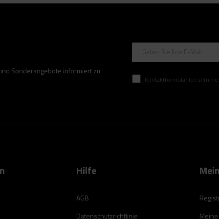
Geben Sie Ihre E-Mail
 und Sonderangebote informiert zu
Kontaktformular Ich stimme der Verarbeitung mei
on
Hilfe
Mein
AGB
Regist
Datenschutzrichtlinie
Meine