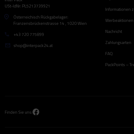
USt-IdNr: PL5213739921
Informationen 
Österreichisch Rückgabelager:
Werbeaktionen
Franzensbrückenstrasse 14 , 1020 Wien
Nachricht
+43 720 775899
Zahlungsarten
shop@interpack24.at
FAQ
PackPoints – T
Finden Sie uns: