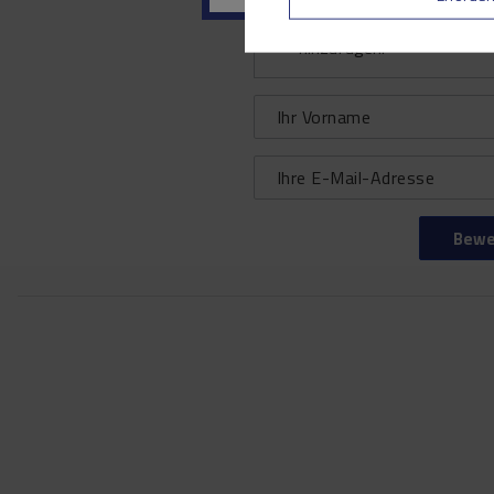
Ihr Produktfoto
hinzufügen:
Ihr Vorname
Ihre E-Mail-Adresse
Bewe