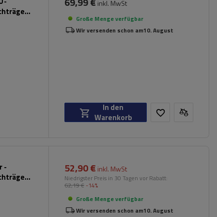
69,99 €
 -
inkl. MwSt
chträger
Große Menge verfügbar
Wir versenden schon am
10. August
In den
Warenkorb
52,90 €
 -
inkl. MwSt
chträger
Niedrigster Preis in 30 Tagen vor Rabatt:
62,19 €
-14%
hwarz)
Große Menge verfügbar
Wir versenden schon am
10. August