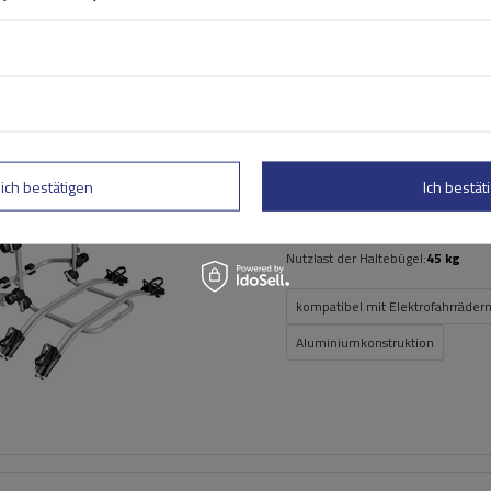
Peruzzo Firenze 2 E-Bike –
Heckklappen-Fahrradträg
lich bestätigen
Ich bestäti
Fassungsvermögen: Fahrräder:
2
Maximales Fahrradgewicht:
22,5 kg
Nutzlast der Haltebügel:
45 kg
kompatibel mit Elektrofahrräder
Aluminiumkonstruktion