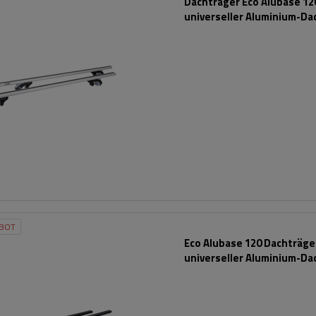
Dachträger Eco Alubase 120
universeller Aluminium-Da
für Reling
BOT
Eco Alubase 120 Dachträger
universeller Aluminium-Da
für offene Dachreling (sc