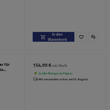
In den
Warenkorb
154,99 €
er für
inkl. MwSt
rte
Große Menge verfügbar
Wir versenden schon am
10. August