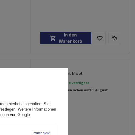
In den
Warenkorb
149,99 €
pen-
inkl. MwSt
der
Große Menge verfügbar
Wir versenden schon am
10. August
den hierbei eingehalten. Sie
festlegen. Weitere Informationen
ungen von Google
.
rten
Immer aktiv