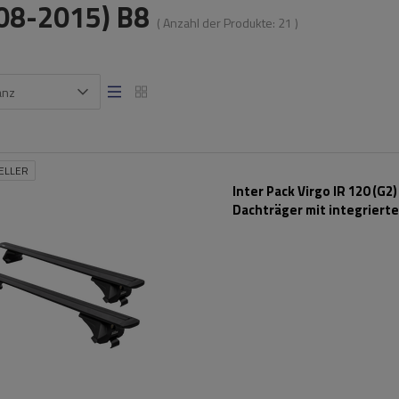
08-2015) B8
( Anzahl der Produkte:
21
)
anz
ELLER
Inter Pack Virgo IR 120 (G2)
Dachträger mit integriert
Schienen (schwarz)