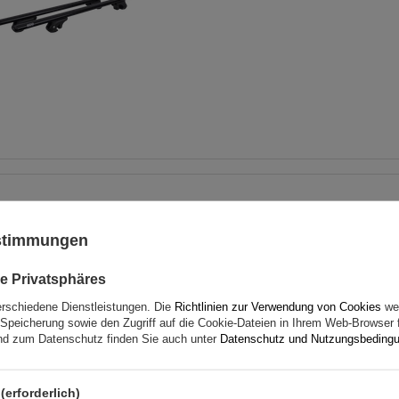
Padova 3 Stahl - Heckklap
Fahrradträger für 3 Fahrrä
ustimmungen
(schwarz)
Fassungsvermögen: Fahrräder:
3
e Privatsphäres
Nutzlast der Haltebügel:
45 kg
erschiedene Dienstleistungen. Die
Richtlinien zur Verwendung von Cookies
wer
universelles Montagesystem
Speicherung sowie den Zugriff auf die Cookie-Dateien in Ihrem Web-Browser 
d zum Datenschutz finden Sie auch unter
Datenschutz und Nutzungsbeding
kompatibel mit allen Karosseriea
(erforderlich)