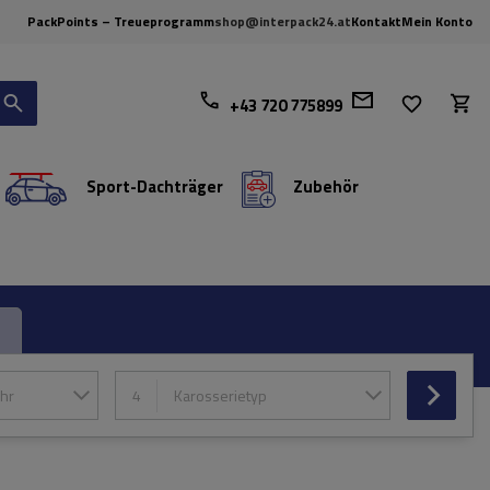
PackPoints – Treueprogramm
shop@interpack24.at
Kontakt
Mein Konto
+43 720 775899
Sport-Dachträger
Zubehör
hr
4
Karosserietyp