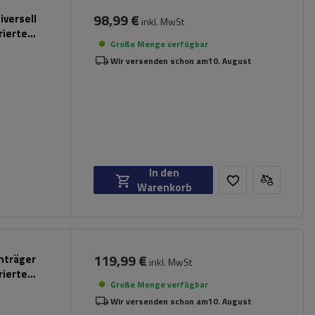
98,99 €
iversell
inkl. MwSt
rierte
Große Menge verfügbar
Wir versenden schon am
10. August
In den
Warenkorb
119,99 €
chträger
inkl. MwSt
rierte
Große Menge verfügbar
Wir versenden schon am
10. August