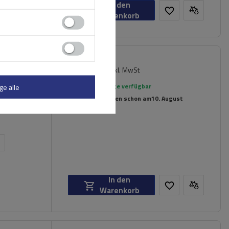
In den
Warenkorb
179,99 €
inkl. MwSt
er
Große Menge verfügbar
ge alle
Wir versenden schon am
10. August
n
In den
Warenkorb