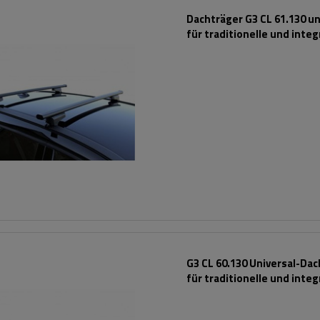
Dachträger G3 CL 61.130 un
für traditionelle und integ
Stahlreling
G3 CL 60.130 Universal-Da
für traditionelle und integ
Aluminiumschienen