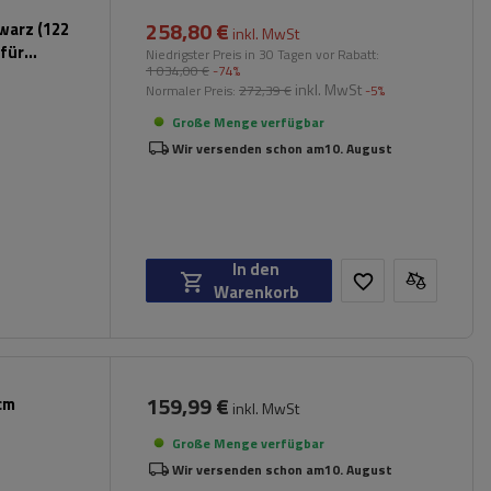
258,80 €
warz (122
inkl. MwSt
für
Niedrigster Preis in 30 Tagen vor Rabatt:
1 034,00 €
-74%
inkl. MwSt
Normaler Preis:
272,39 €
-5%
Große Menge verfügbar
Wir versenden schon am
10. August
In den
Warenkorb
159,99 €
cm
inkl. MwSt
Große Menge verfügbar
Wir versenden schon am
10. August