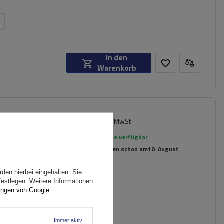
n
In den
Warenkorb
92,99 €
inkl. MwSt
Große Menge verfügbar
Wir versenden schon am
10. August
den hierbei eingehalten. Sie
festlegen. Weitere Informationen
ungen von Google
.
Immer aktiv