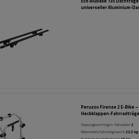
Eco Alubase 135 Dachträger
universeller Aluminium-Da
für offene Dachreling (sc
Peruzzo Firenze 2 E-Bike –
Heckklappen-Fahrradträg
Fassungsvermögen: Fahrräder:
2
Maximales Fahrradgewicht:
22,5 kg
Nutzlast der Haltebügel:
45 kg