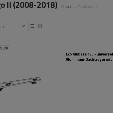
go II (2008-2018)
( Anzahl der Produkte:
17
)
anz
ELLER
Eco Alubase 135 - universel
Aluminium-Dachträger mit
und Schlössern