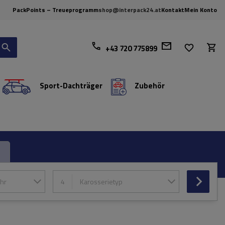
PackPoints – Treueprogramm
shop@interpack24.at
Kontakt
Mein Konto
+43 720 775899
Sport-Dachträger
Zubehör
hr
4
Karosserietyp