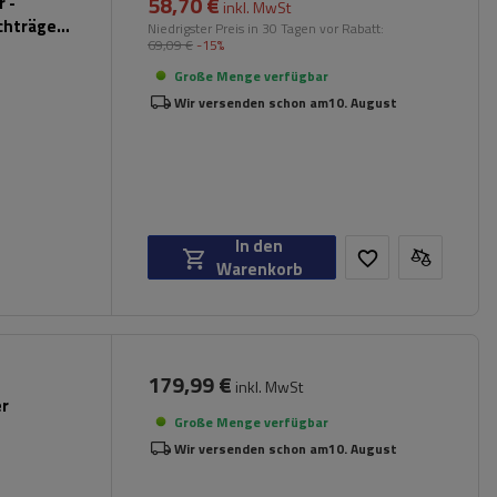
58,70 €
 -
inkl. MwSt
chträger
Niedrigster Preis in 30 Tagen vor Rabatt:
69,09 €
-15%
hwarz)
Große Menge verfügbar
Wir versenden schon am
10. August
In den
Warenkorb
179,99 €
inkl. MwSt
er
Große Menge verfügbar
Wir versenden schon am
10. August