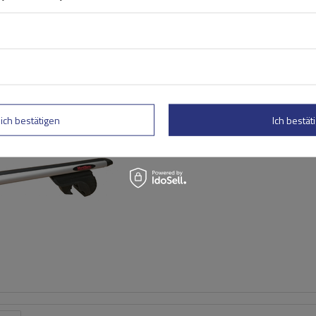
Mont Blanc AMC 5400 AERO
Aluminium-Dachgepäckträg
lich bestätigen
Ich bestäti
herkömmliche Reling