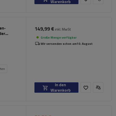
Warenkorb
149,99 €
pen-
inkl. MwSt
der
Große Menge verfügbar
Wir versenden schon am
10. August
rten
In den
Warenkorb