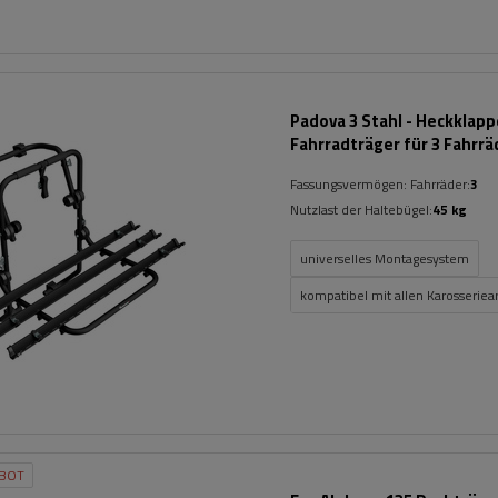
Padova 3 Stahl - Heckklap
Fahrradträger für 3 Fahrrä
(schwarz)
Fassungsvermögen: Fahrräder:
3
Nutzlast der Haltebügel:
45 kg
universelles Montagesystem
kompatibel mit allen Karosseriea
BOT