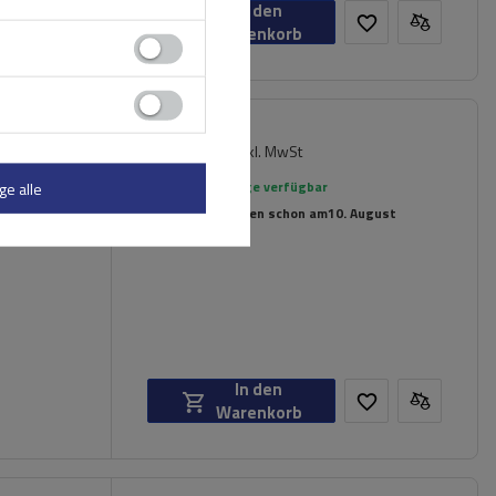
In den
Warenkorb
237,89 €
inkl. MwSt
er für
Große Menge verfügbar
ge alle
Wir versenden schon am
10. August
In den
Warenkorb