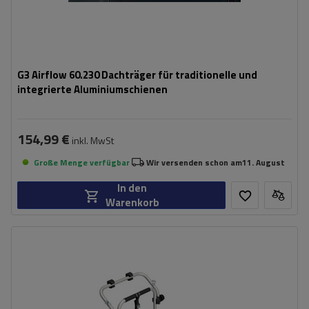
G3 Airflow 60.230 Dachträger für traditionelle und
integrierte Aluminiumschienen
154,99 €
inkl. MwSt
Große Menge verfügbar
Wir versenden schon am
11. August
In den
Warenkorb
Fassungsvermögen: Fahrräder:
2
Maximales Fahrradgewicht:
22,5 kg
Nutzlast der Haltebügel:
45 kg
kompatibel mit Elektrofahrrädern
Aluminiumkonstruktion