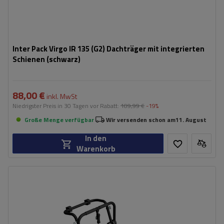
Inter Pack Virgo IR 135 (G2) Dachträger mit integrierten
Schienen (schwarz)
88,00 €
inkl. MwSt
Niedrigster Preis in 30 Tagen vor Rabatt:
109,99 €
-19%
Große Menge verfügbar
Wir versenden schon am
11. August
In den
Warenkorb
Fassungsvermögen: Fahrräder:
3
Nutzlast der Haltebügel:
45 kg
universelles Montagesystem
kompatibel mit allen Karosseriearten