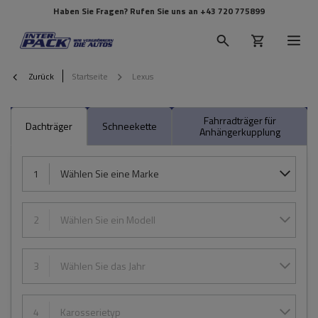
Haben Sie Fragen? Rufen Sie uns an
+43 720 775899
Zurück
Startseite
Lexus
Fahrradträger für
Dachträger
Schneekette
Anhängerkupplung
1
Wählen Sie eine Marke
2
Wählen Sie ein Modell
3
Wählen Sie das Jahr
4
Karosserietyp