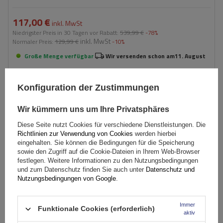
117,00 €
inkl. MwSt
Niedrigster Preis in 30 Tagen vor Rabatt:
539,99 €
-78%
inkl. MwSt
Normaler Preis:
129,99 €
-10%
Große Menge verfügbar
Wir versenden schon am
11. August
In den
Warenkorb
Konfiguration der Zustimmungen
Wir kümmern uns um Ihre Privatsphäres
Diese Seite nutzt Cookies für verschiedene Dienstleistungen. Die
Richtlinien zur Verwendung von Cookies
werden hierbei
eingehalten. Sie können die Bedingungen für die Speicherung
sowie den Zugriff auf die Cookie-Dateien in Ihrem Web-Browser
festlegen. Weitere Informationen zu den Nutzungsbedingungen
und zum Datenschutz finden Sie auch unter
Datenschutz und
Nutzungsbedingungen von Google
.
Immer
Funktionale Cookies (erforderlich)
aktiv