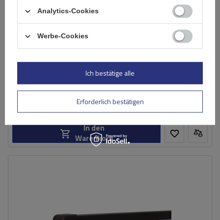
Analytics-Cookies
Werbe-Cookies
Dachträger G3 CL 61.110 universell für traditionelle und
integrierte Stahlreling
Ich bestätige alle
89,99 €
inkl. MwSt
Erforderlich bestätigen
Große Menge verfügbar
Wir versenden schon am
11. August
In den
Warenkorb