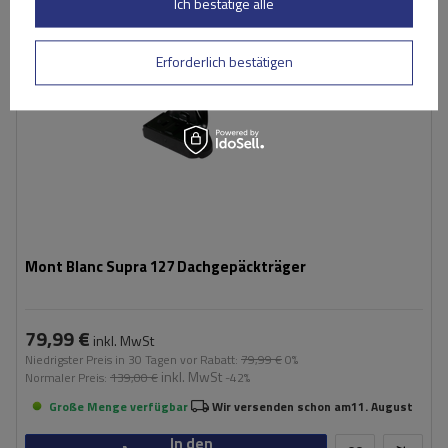
Ich bestätige alle
Erforderlich bestätigen
Mont Blanc Supra 127 Dachgepäckträger
79,99 €
inkl. MwSt
Niedrigster Preis in 30 Tagen vor Rabatt:
79,99 €
0%
inkl. MwSt
Normaler Preis:
139,00 €
-42%
Große Menge verfügbar
Wir versenden schon am
11. August
In den