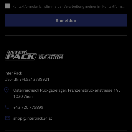
Kontaktformular Ich stimme der Verarbeitung meiner im Kontaktformular enthaltenen personenbezogenen Daten gemäß der Verordnung (EU) des Europäischen Parlaments und des Rates zu.
Anmelden
Inter Pack
USt-IdNr: PL5213739921
Österreichisch Rückgabelager: Franzensbrückenstrasse 14 ,
1020 Wien
+43 720 775899
shop@interpack24.at