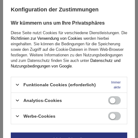
Konfiguration der Zustimmungen
Wir kümmern uns um Ihre Privatsphäres
Diese Seite nutzt Cookies für verschiedene Dienstleistungen. Die
Richtlinien zur Verwendung von Cookies
werden hierbei
eingehalten. Sie können die Bedingungen für die Speicherung
G3 Airflow 60.210 Dachträger für traditionelle und
sowie den Zugriff auf die Cookie-Dateien in Ihrem Web-Browser
integrierte Aluminiumschienen
festlegen. Weitere Informationen zu den Nutzungsbedingungen
und zum Datenschutz finden Sie auch unter
Datenschutz und
Nutzungsbedingungen von Google
.
149,99 €
inkl. MwSt
Immer
Funktionale Cookies (erforderlich)
Große Menge verfügbar
Wir versenden schon am
11. August
aktiv
In den
Analytics-Cookies
Warenkorb
Werbe-Cookies
SCHNÄPPCHEN