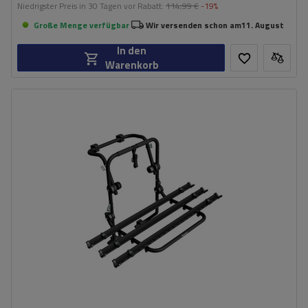
Niedrigster Preis in 30 Tagen vor Rabatt:
114,99 €
-19%
Große Menge verfügbar
Wir versenden schon am
11. August
In den
Warenkorb
Fassungsvermögen: Fahrräder:
3
Nutzlast der Haltebügel:
45 kg
universelles Montagesystem
kompatibel mit allen Karosseriearten