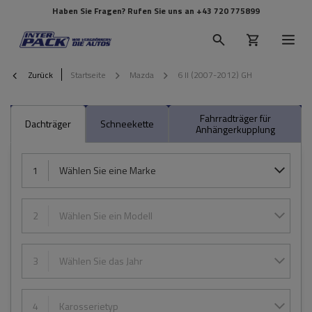
Haben Sie Fragen? Rufen Sie uns an
+43 720 775899
Zurück
Startseite
Mazda
6 II (2007-2012) GH
Fahrradträger für
Dachträger
Schneekette
Anhängerkupplung
1
Wählen Sie eine Marke
2
Wählen Sie ein Modell
3
Wählen Sie das Jahr
4
Karosserietyp