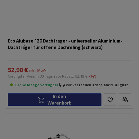
Eco Alubase 120 Dachträger - universeller Aluminium-
Dachträger für offene Dachreling (schwarz)
52,90 €
inkl. MwSt
Niedrigster Preis in 30 Tagen vor Rabatt:
62,19 €
-14%
Große Menge verfügbar
Wir versenden schon am
11. August
In den
Warenkorb
Fassungsvermögen: Fahrräder:
2
Maximales Fahrradgewicht:
22,5 kg
Nutzlast der Haltebügel:
45 kg