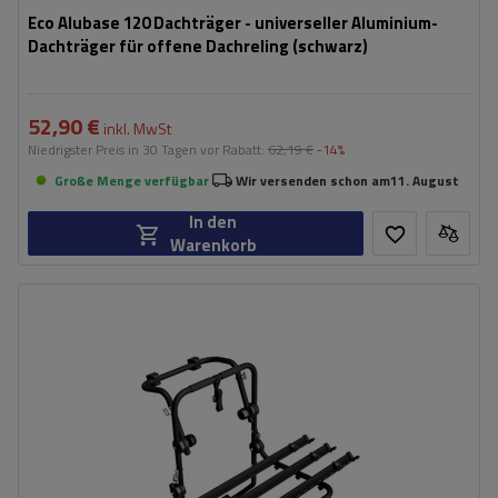
Eco Alubase 120 Dachträger - universeller Aluminium-
Dachträger für offene Dachreling (schwarz)
52,90 €
inkl. MwSt
Niedrigster Preis in 30 Tagen vor Rabatt:
62,19 €
-14%
Große Menge verfügbar
Wir versenden schon am
11. August
In den
Warenkorb
Fassungsvermögen: Fahrräder:
3
Nutzlast der Haltebügel:
45 kg
universelles Montagesystem
kompatibel mit allen Karosseriearten