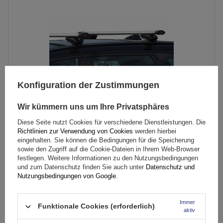
Konfiguration der Zustimmungen
Wir kümmern uns um Ihre Privatsphäres
Diese Seite nutzt Cookies für verschiedene Dienstleistungen. Die
Richtlinien zur Verwendung von Cookies
werden hierbei
G3 Airflow 60.210 Dachträger für traditionelle und
eingehalten. Sie können die Bedingungen für die Speicherung
integrierte Aluminiumschienen
sowie den Zugriff auf die Cookie-Dateien in Ihrem Web-Browser
festlegen. Weitere Informationen zu den Nutzungsbedingungen
und zum Datenschutz finden Sie auch unter
Datenschutz und
Nutzungsbedingungen von Google
.
149,99 €
inkl. MwSt
Große Menge verfügbar
Wir versenden schon am
11. August
Immer
Funktionale Cookies (erforderlich)
aktiv
In den