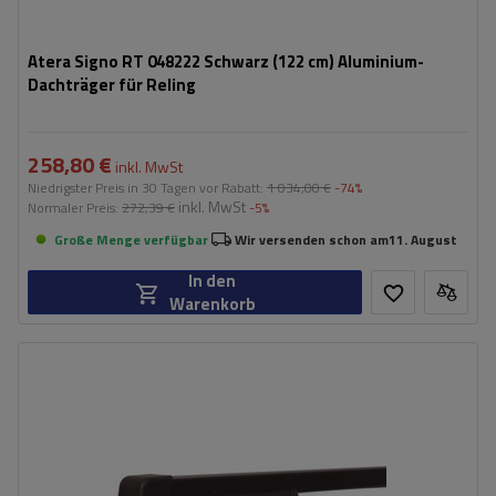
Atera Signo RT 048222 Schwarz (122 cm) Aluminium-
Dachträger für Reling
258,80 €
inkl. MwSt
Niedrigster Preis in 30 Tagen vor Rabatt:
1 034,00 €
-74%
inkl. MwSt
Normaler Preis:
272,39 €
-5%
Große Menge verfügbar
Wir versenden schon am
11. August
In den
Warenkorb