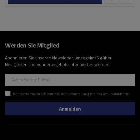
Werden Sie Mitglied
Abonnieren Sie unseren Newsletter, um regelmäßig über
Neuigkeiten und Sonderangebote informiert zu werden.
Geben Sie Ihre E-Mail
Kontaktformular Ich stimme der Verarbeitung meiner im Kontaktformular enthaltenen personenbezogenen Daten gemäß der Verordnung (EU) des Europäischen Parlaments und des Rates zu.
Anmelden