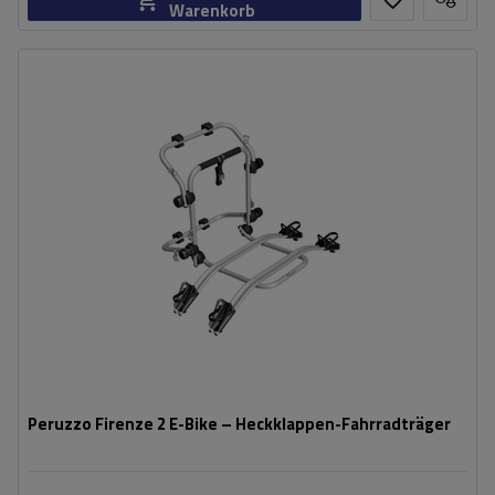
Warenkorb
Fassungsvermögen: Fahrräder:
2
Maximales Fahrradgewicht:
22,5 kg
Nutzlast der Haltebügel:
45 kg
kompatibel mit Elektrofahrrädern
Aluminiumkonstruktion
Peruzzo Firenze 2 E-Bike – Heckklappen-Fahrradträger