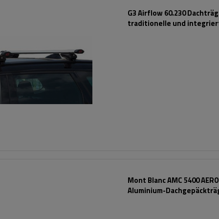
G3 Airflow 60.230 Dachträg
traditionelle und integrie
Aluminiumschienen
Mont Blanc AMC 5400 AERO
Aluminium-Dachgepäckträg
herkömmliche Reling