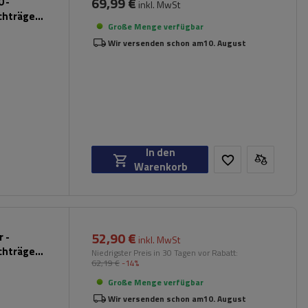
69,99 €
 -
inkl. MwSt
chträger
Große Menge verfügbar
Wir versenden schon am
10. August
In den
Warenkorb
52,90 €
 -
inkl. MwSt
chträger
Niedrigster Preis in 30 Tagen vor Rabatt:
62,19 €
-14%
hwarz)
Große Menge verfügbar
Wir versenden schon am
10. August