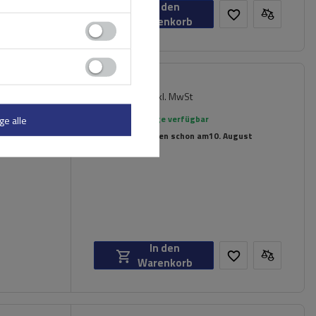
In den
Warenkorb
119,99 €
chträger
inkl. MwSt
rierte
Große Menge verfügbar
ge alle
Wir versenden schon am
10. August
In den
Warenkorb