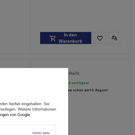
In den
Warenkorb
98,99 €
iversell
inkl. MwSt
rierte
Große Menge verfügbar
Wir versenden schon am
10. August
den hierbei eingehalten. Sie
festlegen. Weitere Informationen
ungen von Google
.
Immer aktiv