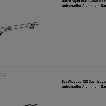
Dachträger Eco Alubase 120
universeller Aluminium-Da
für Reling
BOT
Eco Alubase 120 Dachträger
universeller Aluminium-Da
für offene Dachreling (sc