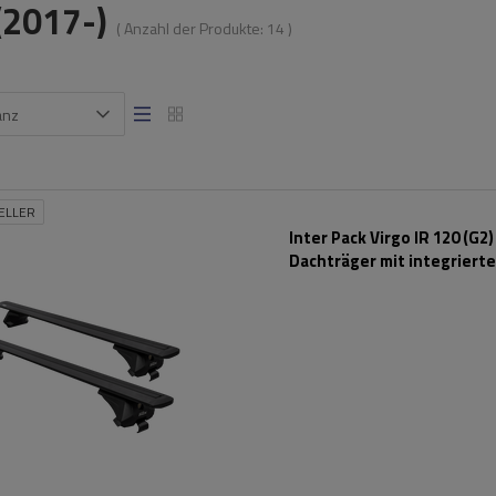
(2017-)
( Anzahl der Produkte:
14
)
anz
ELLER
Inter Pack Virgo IR 120 (G2)
Dachträger mit integriert
Schienen (schwarz)