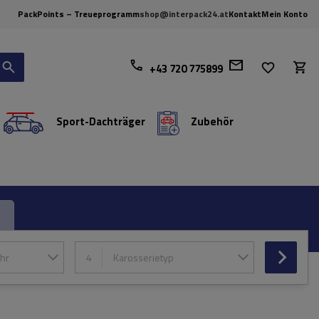
PackPoints – Treueprogramm
shop@interpack24.at
Kontakt
Mein Konto
+43 720 775899
Sport-Dachträger
Zubehör
hr
4
Karosserietyp