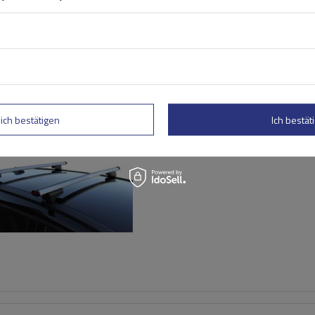
G3 CL 60.130 Universal-Da
für traditionelle und integ
lich bestätigen
Ich bestäti
Aluminiumschienen