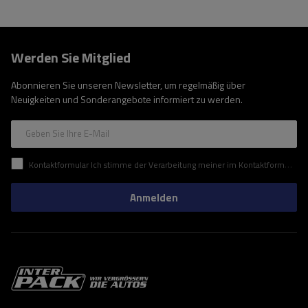
Werden Sie Mitglied
Abonnieren Sie unseren Newsletter, um regelmäßig über
Neuigkeiten und Sonderangebote informiert zu werden.
Geben Sie Ihre E-Mail
Kontaktformular Ich stimme der Verarbeitung meiner im Kontaktformular enthaltenen personenbezogenen Daten gemäß der Verordnung (EU) des Europäischen Parlaments und des Rates zu.
Anmelden