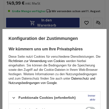
149,99 €
inkl. MwSt
Große Menge verfügbar
Wir versenden schon am
11. August
In den
Warenkorb
Konfiguration der Zustimmungen
SONDERANGEBOT
Wir kümmern uns um Ihre Privatsphäres
Diese Seite nutzt Cookies für verschiedene Dienstleistungen. Die
Richtlinien zur Verwendung von Cookies
werden hierbei
eingehalten. Sie können die Bedingungen für die Speicherung
sowie den Zugriff auf die Cookie-Dateien in Ihrem Web-Browser
festlegen. Weitere Informationen zu den Nutzungsbedingungen
und zum Datenschutz finden Sie auch unter
Datenschutz und
Nutzungsbedingungen von Google
.
Immer
Funktionale Cookies (erforderlich)
aktiv