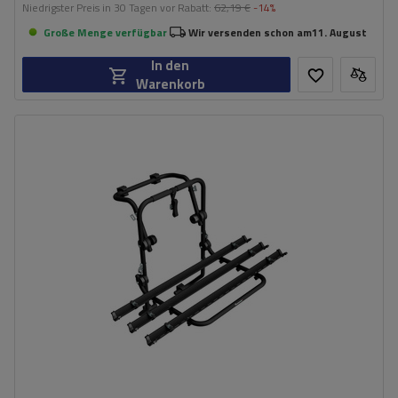
Niedrigster Preis in 30 Tagen vor Rabatt:
62,19 €
-14%
Große Menge verfügbar
Wir versenden schon am
11. August
In den
Warenkorb
Fassungsvermögen: Fahrräder:
3
Nutzlast der Haltebügel:
45 kg
universelles Montagesystem
kompatibel mit allen Karosseriearten