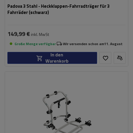
Padova 3 Stahl - Heckklappen-Fahrradträger für 3
Fahrräder (schwarz)
149,99 €
inkl. MwSt
Große Menge verfügbar
Wir versenden schon am
11. August
In den
Warenkorb
Fassungsvermögen: Fahrräder:
2
Maximales Fahrradgewicht:
22,5 kg
Nutzlast der Haltebügel:
45 kg
kompatibel mit Elektrofahrrädern
Aluminiumkonstruktion