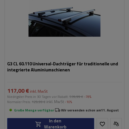
G3 CL 60.110 Universal-Dachträger für traditionelle und
integrierte Aluminiumschienen
117,00 €
inkl. MwSt
Niedrigster Preis in 30 Tagen vor Rabatt:
539,99 €
-78%
inkl. MwSt
Normaler Preis:
129,99 €
-10%
Große Menge verfügbar
Wir versenden schon am
11. August
In den
Warenkorb