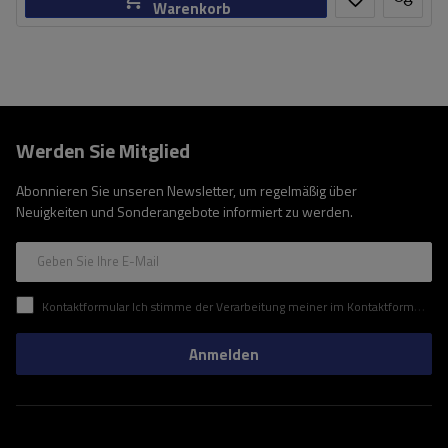
Warenkorb
Werden Sie Mitglied
Abonnieren Sie unseren Newsletter, um regelmäßig über
Neuigkeiten und Sonderangebote informiert zu werden.
Geben Sie Ihre E-Mail
Kontaktformular Ich stimme der Verarbeitung meiner im Kontaktformular enthaltenen personenbezogenen Daten gemäß der Verordnung (EU) des Europäischen Parlaments und des Rates zu.
Anmelden