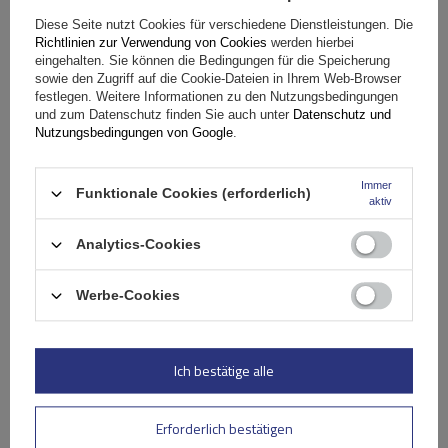
Diese Seite nutzt Cookies für verschiedene Dienstleistungen. Die
G3 Airflow 60.210 Dachträger für traditionelle und
Richtlinien zur Verwendung von Cookies
werden hierbei
eingehalten. Sie können die Bedingungen für die Speicherung
integrierte Aluminiumschienen
sowie den Zugriff auf die Cookie-Dateien in Ihrem Web-Browser
festlegen. Weitere Informationen zu den Nutzungsbedingungen
und zum Datenschutz finden Sie auch unter
Datenschutz und
149,99 €
Nutzungsbedingungen von Google
.
inkl. MwSt
Große Menge verfügbar
Wir versenden schon am
11. August
Immer
Funktionale Cookies (erforderlich)
aktiv
In den
Warenkorb
Analytics-Cookies
Werbe-Cookies
Ich bestätige alle
Erforderlich bestätigen