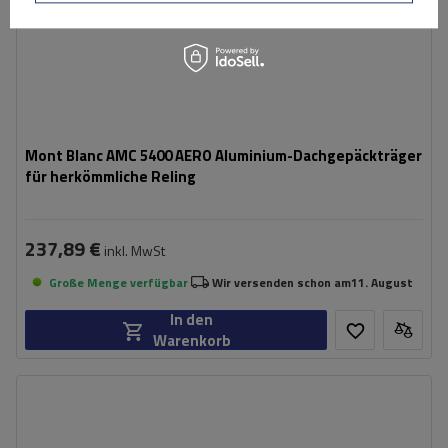
Mont Blanc AMC 5400 AERO Aluminium-Dachgepäckträger
für herkömmliche Reling
237,89 €
inkl. MwSt
Große Menge verfügbar
Wir versenden schon am
11. August
In den
Warenkorb