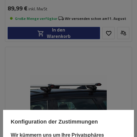
89,99 €
inkl. MwSt
Große Menge verfügbar
Wir versenden schon am
11. August
In den
Warenkorb
Konfiguration der Zustimmungen
Wir kümmern uns um Ihre Privatsphäres