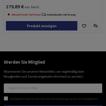
279,89 €
inkl. MwSt
Aktuell nicht lieferbar
Individuelle Lieferung
Produkt anzeigen
Werden Sie Mitglied
Abonnieren Sie unseren Newsletter, um regelmäßig über
Neuigkeiten und Sonderangebote informiert zu werden.
Geben Sie Ihre E-Mail
Kontaktformular Ich stimme der Verarbeitung meiner im Kontaktformular enthaltenen personenbezogenen Daten gemäß der Verordnung (EU) des Europäischen Parlaments und des Rates zu.