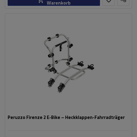
Warenkorb
Fassungsvermögen: Fahrräder:
2
Maximales Fahrradgewicht:
22,5 kg
Nutzlast der Haltebügel:
45 kg
kompatibel mit Elektrofahrrädern
Aluminiumkonstruktion
Peruzzo Firenze 2 E-Bike – Heckklappen-Fahrradträger