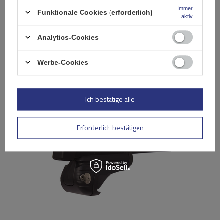
176,79 €
inkl. MwSt
Immer
Funktionale Cookies (erforderlich)
aktiv
Niedrigster Preis in 30 Tagen vor Rabatt:
794,99 €
-77%
inkl. MwSt
Normaler Preis:
998,00 €
-82%
Analytics-Cookies
Große Menge verfügbar
Wir versenden schon am
11. August
In den
Werbe-Cookies
Warenkorb
Ich bestätige alle
Erforderlich bestätigen