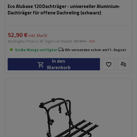
Eco Alubase 120 Dachträger - universeller Aluminium-
Dachträger für offene Dachreling (schwarz)
52,90 €
inkl. MwSt
Niedrigster Preis in 30 Tagen vor Rabatt:
62,19 €
-14%
Große Menge verfügbar
Wir versenden schon am
11. August
In den
Warenkorb
Fassungsvermögen: Fahrräder:
3
Nutzlast der Haltebügel:
45 kg
universelles Montagesystem
kompatibel mit allen Karosseriearten