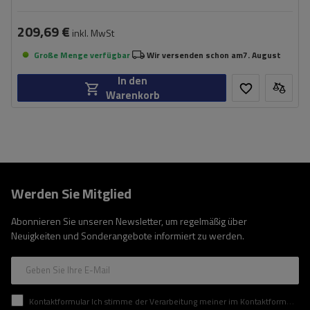
209,69 €
inkl. MwSt
Große Menge verfügbar
Wir versenden schon am
7. August
In den
Warenkorb
Werden Sie Mitglied
Abonnieren Sie unseren Newsletter, um regelmäßig über
Neuigkeiten und Sonderangebote informiert zu werden.
Geben Sie Ihre E-Mail
Kontaktformular Ich stimme der Verarbeitung meiner im Kontaktformular enthaltenen personenbezogenen Daten gemäß der Verordnung (EU) des Europäischen Parlaments und des Rates zu.