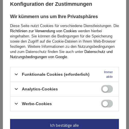
Konfiguration der Zustimmungen
Wir kümmern uns um Ihre Privatsphäres
Diese Seite nutzt Cookies für verschiedene Dienstleistungen. Die
Richtlinien zur Verwendung von Cookies
werden hierbei
eingehalten. Sie können die Bedingungen für die Speicherung
Dachträger G3 CL 61.110 universell für traditionelle und
sowie den Zugriff auf die Cookie-Dateien in Ihrem Web-Browser
integrierte Stahlreling
festlegen. Weitere Informationen zu den Nutzungsbedingungen
und zum Datenschutz finden Sie auch unter
Datenschutz und
Nutzungsbedingungen von Google
.
89,99 €
inkl. MwSt
Immer
Funktionale Cookies (erforderlich)
Große Menge verfügbar
Wir versenden schon am
7. August
aktiv
In den
Analytics-Cookies
Warenkorb
Werbe-Cookies
Ich bestätige alle