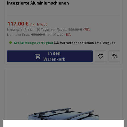
integrierte Aluminiumschienen
117,00 €
inkl. MwSt
Niedrigster Preis in 30 Tagen vor Rabatt:
539,99 €
-78%
inkl. MwSt
Normaler Preis:
129,99 €
-10%
Große Menge verfügbar
Wir versenden schon am
7. August
In den
Warenkorb