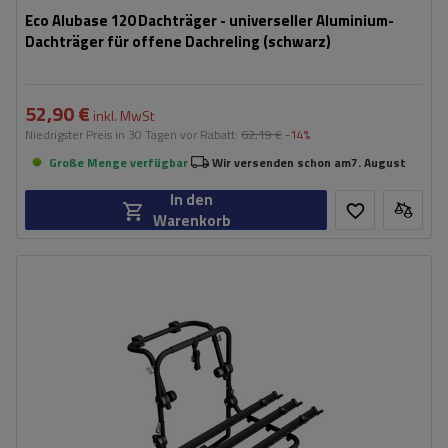
Eco Alubase 120 Dachträger - universeller Aluminium-
Dachträger für offene Dachreling (schwarz)
52,90 €
inkl. MwSt
Niedrigster Preis in 30 Tagen vor Rabatt:
62,19 €
-14%
Große Menge verfügbar
Wir versenden schon am
7. August
In den
Warenkorb
Fassungsvermögen: Fahrräder:
3
Nutzlast der Haltebügel:
45 kg
universelles Montagesystem
kompatibel mit allen Karosseriearten