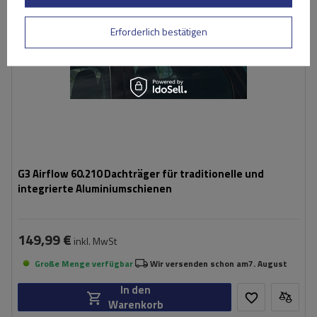
Erforderlich bestätigen
G3 Airflow 60.210 Dachträger für traditionelle und
integrierte Aluminiumschienen
149,99 €
inkl. MwSt
Große Menge verfügbar
Wir versenden schon am
7. August
In den
Warenkorb