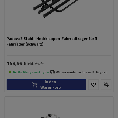
Padova 3 Stahl - Heckklappen-Fahrradträger für 3
Fahrräder (schwarz)
149,99 €
inkl. MwSt
Große Menge verfügbar
Wir versenden schon am
7. August
In den
Warenkorb
Fassungsvermögen: Fahrräder:
2
Maximales Fahrradgewicht:
22,5 kg
Nutzlast der Haltebügel:
45 kg