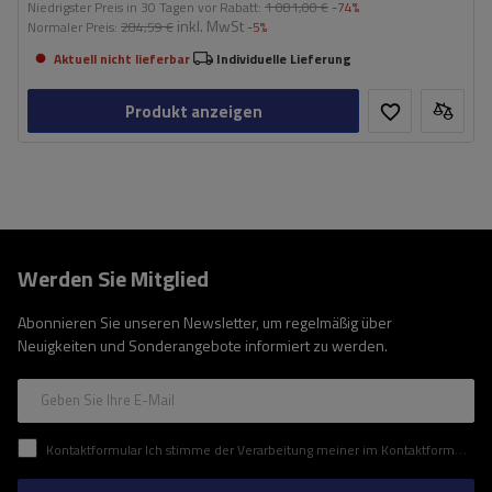
Niedrigster Preis in 30 Tagen vor Rabatt:
1 081,00 €
-74%
inkl. MwSt
Normaler Preis:
284,59 €
-5%
Aktuell nicht lieferbar
Individuelle Lieferung
Produkt anzeigen
Werden Sie Mitglied
Abonnieren Sie unseren Newsletter, um regelmäßig über
Neuigkeiten und Sonderangebote informiert zu werden.
Geben Sie Ihre E-Mail
Kontaktformular Ich stimme der Verarbeitung meiner im Kontaktformular enthaltenen personenbezogenen Daten gemäß der Verordnung (EU) des Europäischen Parlaments und des Rates zu.