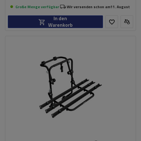
Große Menge verfügbar
Wir versenden schon am
11. August
In den
Warenkorb
Fassungsvermögen: Fahrräder:
3
Nutzlast der Haltebügel:
45 kg
universelles Montagesystem
kompatibel mit allen Karosseriearten