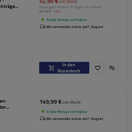
52,90 €
 -
inkl. MwSt
chträger
Niedrigster Preis in 30 Tagen vor Rabatt:
62,19 €
-14%
hwarz)
Große Menge verfügbar
Wir versenden schon am
7. August
In den
Warenkorb
149,99 €
pen-
inkl. MwSt
der
Große Menge verfügbar
Wir versenden schon am
7. August