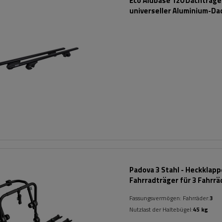
Eco Alubase 120 Dachträger
universeller Aluminium-Da
für offene Dachreling (sc
Padova 3 Stahl - Heckklap
Fahrradträger für 3 Fahrrä
(schwarz)
Fassungsvermögen: Fahrräder:
3
Nutzlast der Haltebügel:
45 kg