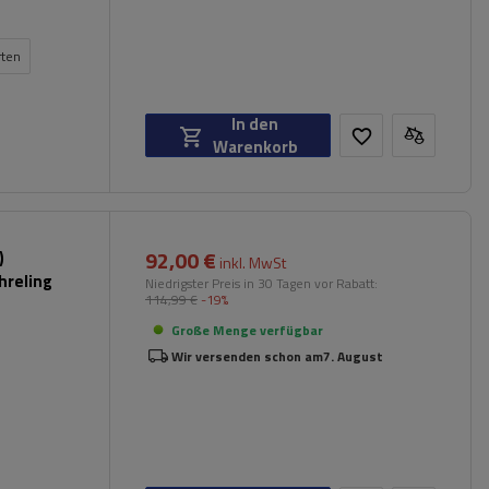
rten
In den
Warenkorb
92,00 €
)
inkl. MwSt
hreling
Niedrigster Preis in 30 Tagen vor Rabatt:
114,99 €
-19%
Große Menge verfügbar
Wir versenden schon am
7. August