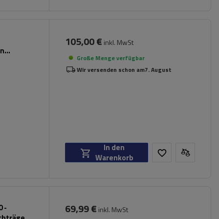
105,00 €
inkl. MwSt
en
Große Menge verfügbar
Wir versenden schon am
7. August
In den
Warenkorb
69,99 €
 -
inkl. MwSt
chträger