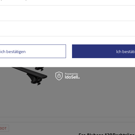
BOT
Inter Pack Virgo IR 135 (G2)
Dachträger mit integriert
Schienen (schwarz)
lich bestätigen
Ich bestäti
BOT