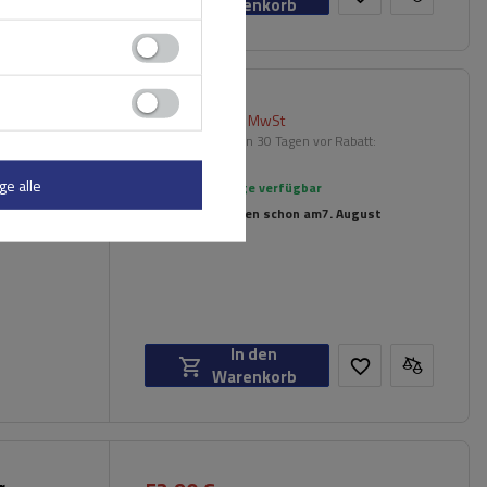
Warenkorb
88,00 €
inkl. MwSt
en
Niedrigster Preis in 30 Tagen vor Rabatt:
109,99 €
-19%
ge alle
Große Menge verfügbar
Wir versenden schon am
7. August
In den
Warenkorb