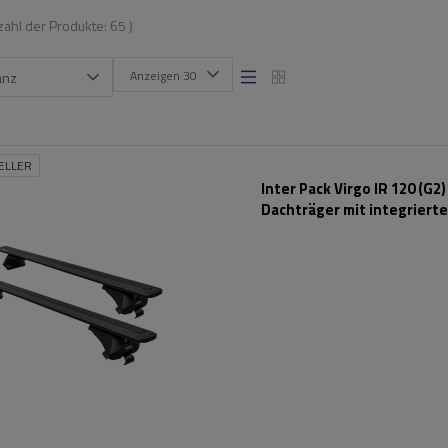
zahl der Produkte:
65
)
Anzeigen 30
anz
ELLER
Inter Pack Virgo IR 120 (G2)
Dachträger mit integriert
Schienen (schwarz)