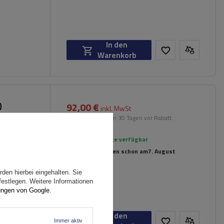
In den
Warenkorb
92,00 €
)
inkl. MwSt
hreling
Niedrigster Preis in 30 Tagen vor Rabatt:
114,99 €
-19%
Große Menge verfügbar
Wir versenden schon am
7. August
den hierbei eingehalten. Sie
festlegen. Weitere Informationen
ungen von Google
.
In den
Immer aktiv