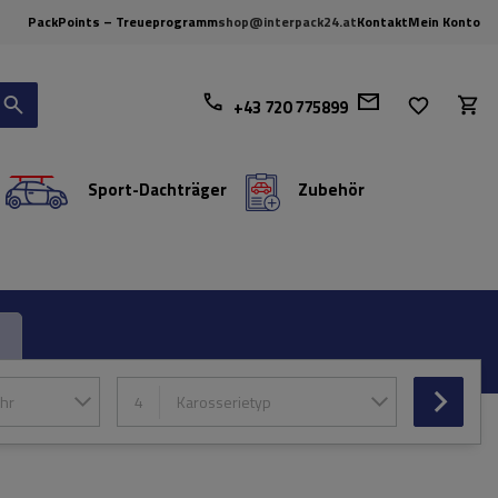
PackPoints – Treueprogramm
shop@interpack24.at
Kontakt
Mein Konto
+43 720 775899
Sport-Dachträger
Zubehör
hr
4
Karosserietyp