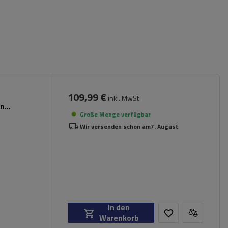
109,99 €
inkl. MwSt
en
Große Menge verfügbar
Wir versenden schon am
7. August
In den
Warenkorb