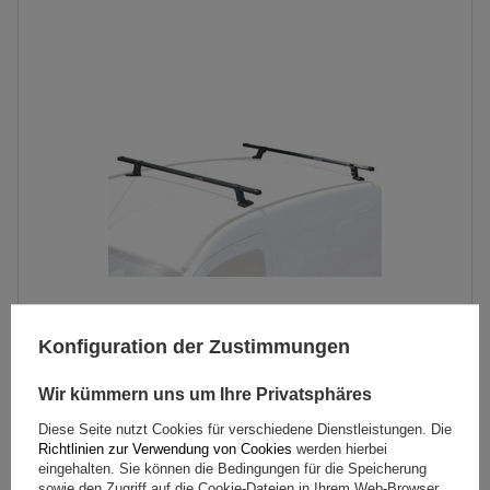
Konfiguration der Zustimmungen
Mont Blanc Pro Rack 205 Dachträger
Wir kümmern uns um Ihre Privatsphäres
Diese Seite nutzt Cookies für verschiedene Dienstleistungen. Die
129,99 €
inkl. MwSt
Richtlinien zur Verwendung von Cookies
werden hierbei
eingehalten. Sie können die Bedingungen für die Speicherung
Große Menge verfügbar
Wir versenden schon am
11. August
sowie den Zugriff auf die Cookie-Dateien in Ihrem Web-Browser