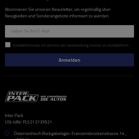
Abonnieren Sie unseren Newsletter, um regelmäßig über
Neuigkeiten und Sonderangebote informiert zu werden.
Geben Sie Ihre E-Mail
Kontaktformular Ich stimme der Verarbeitung meiner im Kontaktformular enthaltenen personenbezogenen Daten gemäß der Verordnung (EU) des Europäischen Parlaments und des Rates zu.
Anmelden
Inter Pack
USt-IdNr: PL5213739921
Österreichisch Rückgabelager: Franzensbrückenstrasse 14 ,