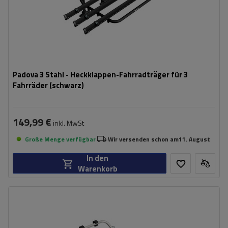
Padova 3 Stahl - Heckklappen-Fahrradträger für 3
Fahrräder (schwarz)
149,99 €
inkl. MwSt
Große Menge verfügbar
Wir versenden schon am
11. August
In den
Warenkorb
Fassungsvermögen: Fahrräder:
2
Maximales Fahrradgewicht:
22,5 kg
Nutzlast der Haltebügel:
45 kg