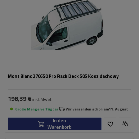
duża powierzchnia ładunkowa
stalowa konstrukcja
Mont Blanc 270550 Pro Rack Deck 505 Kosz dachowy
198,39 €
inkl. MwSt
Große Menge verfügbar
Wir versenden schon am
11. August
In den
Warenkorb