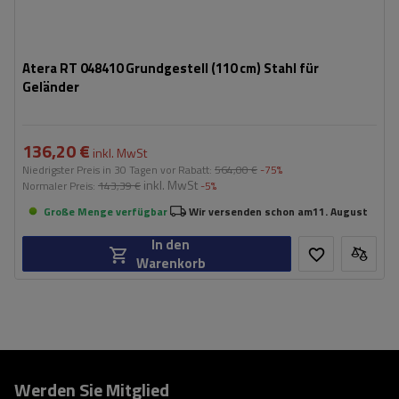
Atera RT 048410 Grundgestell (110 cm) Stahl für
Geländer
136,20 €
inkl. MwSt
Niedrigster Preis in 30 Tagen vor Rabatt:
564,00 €
-75%
inkl. MwSt
Normaler Preis:
143,39 €
-5%
Große Menge verfügbar
Wir versenden schon am
11. August
In den
Warenkorb
Werden Sie Mitglied