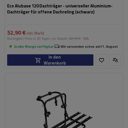
Eco Alubase 120 Dachträger - universeller Aluminium-
Dachträger für offene Dachreling (schwarz)
52,90 €
inkl. MwSt
Niedrigster Preis in 30 Tagen vor Rabatt:
62,19 €
-14%
Große Menge verfügbar
Wir versenden schon am
11. August
In den
Warenkorb
Fassungsvermögen: Fahrräder:
3
Nutzlast der Haltebügel:
45 kg
universelles Montagesystem
kompatibel mit allen Karosseriearten