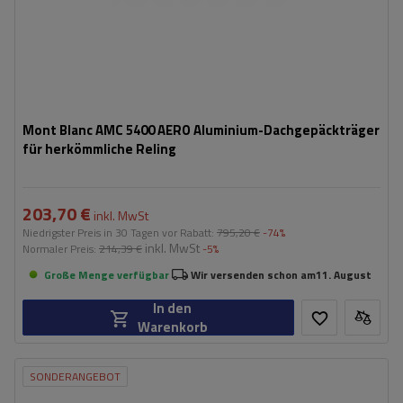
Mont Blanc AMC 5400 AERO Aluminium-Dachgepäckträger
für herkömmliche Reling
203,70 €
inkl. MwSt
Niedrigster Preis in 30 Tagen vor Rabatt:
795,20 €
-74%
inkl. MwSt
Normaler Preis:
214,39 €
-5%
Große Menge verfügbar
Wir versenden schon am
11. August
In den
Warenkorb
SONDERANGEBOT