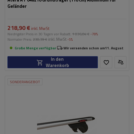
Geländer
218,90 €
inkl. MwSt
Niedrigster Preis in 30 Tagen vor Rabatt:
1 036,04 €
-78%
inkl. MwSt
Normaler Preis:
230,39 €
-5%
Große Menge verfügbar
Wir versenden schon am
11. August
In den
Warenkorb
SONDERANGEBOT