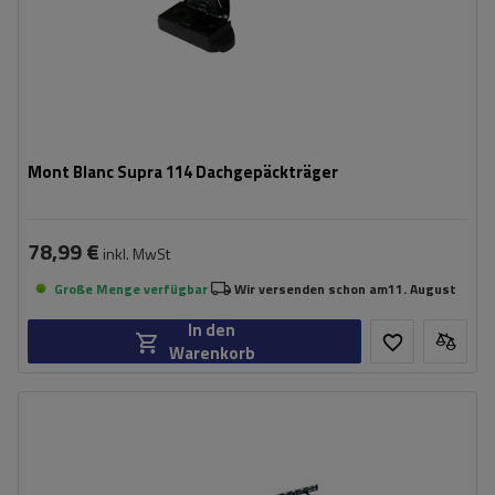
Mont Blanc Supra 114 Dachgepäckträger
78,99 €
inkl. MwSt
Große Menge verfügbar
Wir versenden schon am
11. August
In den
Warenkorb
Gewicht:
14,5 kg
Maximale Nutzlast:
75 kg
Breite:
116 cm