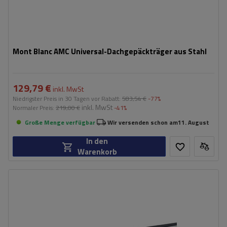
Mont Blanc AMC Universal-Dachgepäckträger aus Stahl
129,79 €
inkl. MwSt
Niedrigster Preis in 30 Tagen vor Rabatt:
583,54 €
-77%
inkl. MwSt
Normaler Preis:
219,00 €
-41%
Große Menge verfügbar
Wir versenden schon am
11. August
In den
Warenkorb