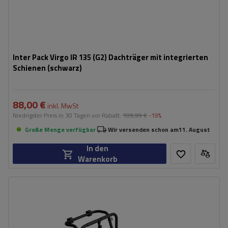
Inter Pack Virgo IR 135 (G2) Dachträger mit integrierten
Schienen (schwarz)
88,00 €
inkl. MwSt
Niedrigster Preis in 30 Tagen vor Rabatt:
109,99 €
-19%
Große Menge verfügbar
Wir versenden schon am
11. August
In den
Warenkorb
Fassungsvermögen: Fahrräder:
3
Nutzlast der Haltebügel:
45 kg
universelles Montagesystem
kompatibel mit allen Karosseriearten