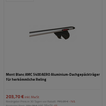
Mont Blanc AMC 5400 AERO Aluminium-Dachgepäckträger
für herkömmliche Reling
203,70 €
inkl. MwSt
Niedrigster Preis in 30 Tagen vor Rabatt:
795,20 €
-74%
inkl. MwSt
Normaler Preis:
214,39 €
-5%