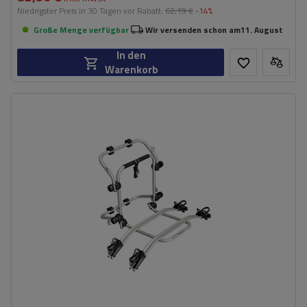
Niedrigster Preis in 30 Tagen vor Rabatt:
62,19 €
-14%
Große Menge verfügbar
Wir versenden schon am
11. August
In den
Warenkorb
Fassungsvermögen: Fahrräder:
2
Maximales Fahrradgewicht:
22,5 kg
Nutzlast der Haltebügel:
45 kg
kompatibel mit Elektrofahrrädern
Aluminiumkonstruktion