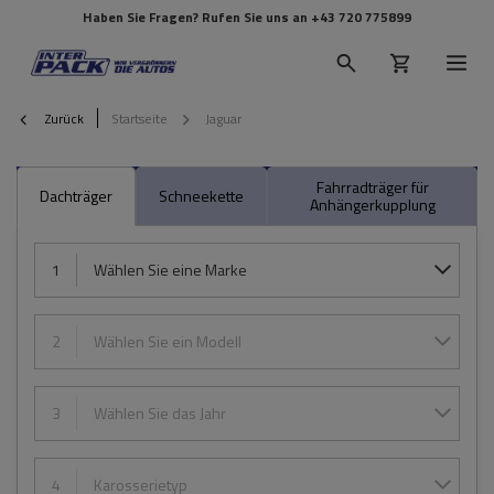
Haben Sie Fragen? Rufen Sie uns an
+43 720 775899
Zurück
Startseite
Jaguar
Fahrradträger für
Dachträger
Schneekette
Anhängerkupplung
1
Wählen Sie eine Marke
2
Wählen Sie ein Modell
3
Wählen Sie das Jahr
4
Karosserietyp