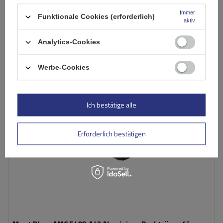
Große Menge verfügbar
Wir versenden schon am
11. August
Immer
Funktionale Cookies (erforderlich)
aktiv
In den
Warenkorb
Analytics-Cookies
Werbe-Cookies
Ich bestätige alle
Erforderlich bestätigen