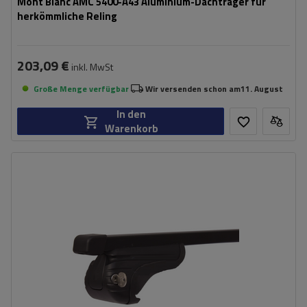
Mont Blanc AMC 5400-A43 Aluminium-Dachträger für
herkömmliche Reling
203,09 €
inkl. MwSt
Große Menge verfügbar
Wir versenden schon am
11. August
In den
Warenkorb