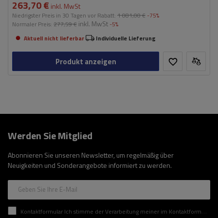
263,70 €
inkl. MwSt
Niedrigster Preis in 30 Tagen vor Rabatt:
1 081,00 €
-75%
inkl. MwSt
Normaler Preis:
277,59 €
-5%
Aktuell nicht lieferbar
Individuelle Lieferung
Produkt anzeigen
Werden Sie Mitglied
Abonnieren Sie unseren Newsletter, um regelmäßig über
Neuigkeiten und Sonderangebote informiert zu werden.
Geben Sie Ihre E-Mail
Kontaktformular Ich stimme der Verarbeitung meiner im Kontaktformular enthaltenen personenbezogenen Daten gemäß der Verordnung (EU) des Europäischen Parlaments und des Rates zu.