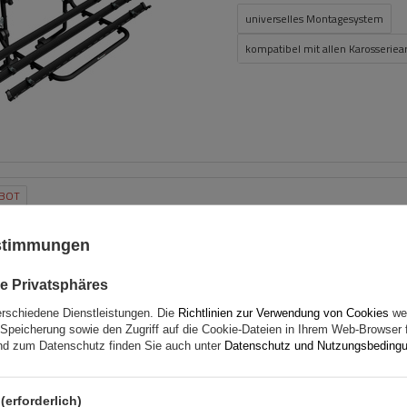
universelles Montagesystem
kompatibel mit allen Karosseriea
BOT
Inter Pack Virgo IR 110 (G2)
Dachgepäckträger mit inte
ustimmungen
Reling
e Privatsphäres
erschiedene Dienstleistungen. Die
Richtlinien zur Verwendung von Cookies
wer
Speicherung sowie den Zugriff auf die Cookie-Dateien in Ihrem Web-Browser 
d zum Datenschutz finden Sie auch unter
Datenschutz und Nutzungsbeding
(erforderlich)