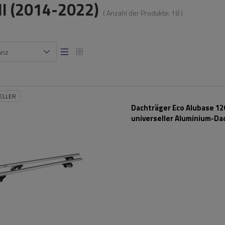
III (2014-2022)
( Anzahl der Produkte:
18
)
anz
ELLER
Dachträger Eco Alubase 120
universeller Aluminium-Da
für Reling