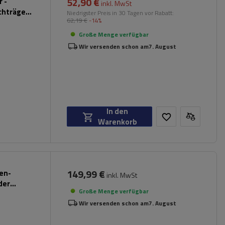
52,90 €
 -
inkl. MwSt
chträger
Niedrigster Preis in 30 Tagen vor Rabatt:
62,19 €
-14%
hwarz)
Große Menge verfügbar
Wir versenden schon am
7. August
In den
Warenkorb
149,99 €
pen-
inkl. MwSt
der
Große Menge verfügbar
Wir versenden schon am
7. August