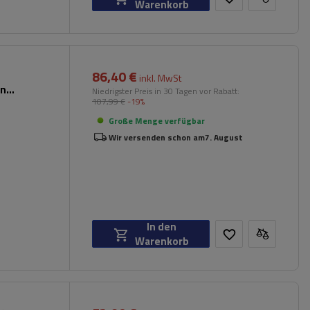
Warenkorb
86,40 €
inkl. MwSt
en
Niedrigster Preis in 30 Tagen vor Rabatt:
107,99 €
-19%
Große Menge verfügbar
Wir versenden schon am
7. August
In den
Warenkorb