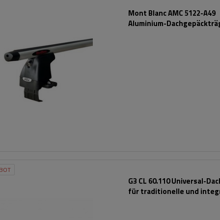
Mont Blanc AMC 5122-A49
Aluminium-Dachgepäckträ
BOT
G3 CL 60.110 Universal-Da
für traditionelle und integ
Aluminiumschienen