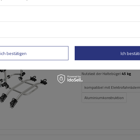
Peruzzo Firenze 2 E-Bike –
Heckklappen-Fahrradträg
lich bestätigen
Ich bestäti
Fassungsvermögen: Fahrräder:
2
Maximales Fahrradgewicht:
22,5 kg
Nutzlast der Haltebügel:
45 kg
kompatibel mit Elektrofahrräder
Aluminiumkonstruktion