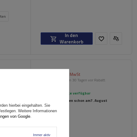
rten
In den
Warenkorb
84,00 €
inkl. MwSt
grierten
Niedrigster Preis in 30 Tagen vor Rabatt:
105,00 €
-20%
Große Menge verfügbar
Wir versenden schon am
7. August
den hierbei eingehalten. Sie
festlegen. Weitere Informationen
ungen von Google
.
Immer aktiv