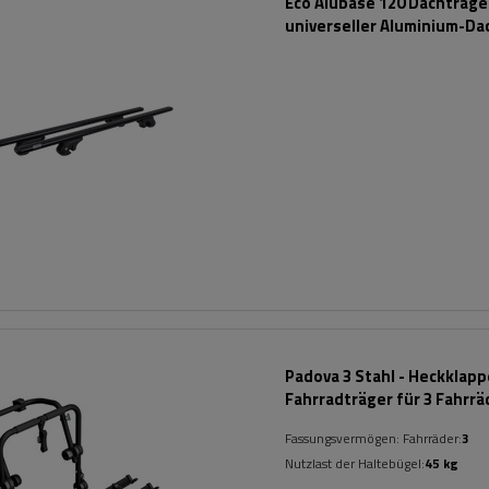
Eco Alubase 120 Dachträger
universeller Aluminium-Da
für offene Dachreling (sc
Padova 3 Stahl - Heckklap
Fahrradträger für 3 Fahrrä
(schwarz)
Fassungsvermögen: Fahrräder:
3
Nutzlast der Haltebügel:
45 kg