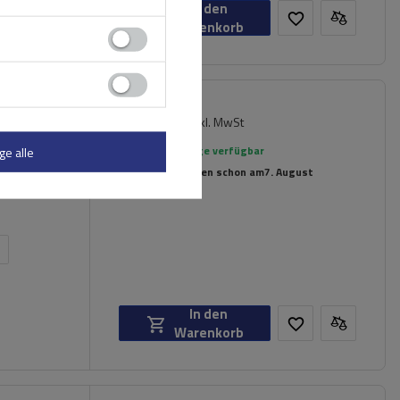
In den
Warenkorb
179,99 €
inkl. MwSt
er
Große Menge verfügbar
ge alle
Wir versenden schon am
7. August
n
In den
Warenkorb