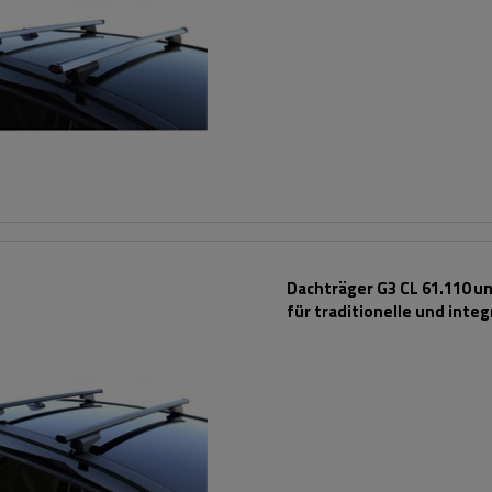
Dachträger G3 CL 61.110 un
für traditionelle und integ
Stahlreling