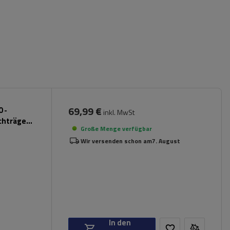
69,99 €
 -
inkl. MwSt
chträger
Große Menge verfügbar
Wir versenden schon am
7. August
In den