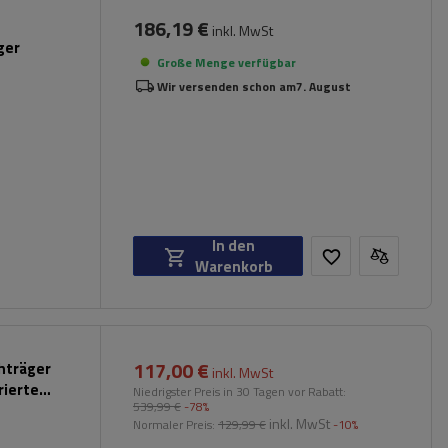
186,19 €
inkl. MwSt
ger
Große Menge verfügbar
Wir versenden schon am
7. August
In den
Warenkorb
117,00 €
chträger
inkl. MwSt
rierte
Niedrigster Preis in 30 Tagen vor Rabatt:
539,99 €
-78%
inkl. MwSt
Normaler Preis:
129,99 €
-10%