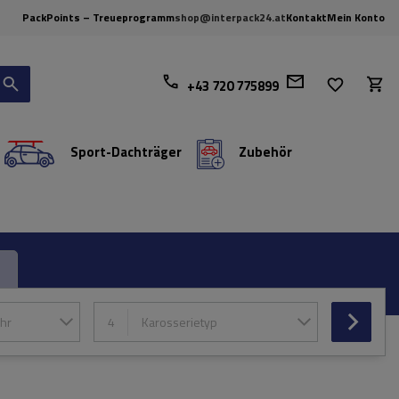
PackPoints – Treueprogramm
shop@interpack24.at
Kontakt
Mein Konto
+43 720 775899
Sport-Dachträger
Zubehör
hr
4
Karosserietyp