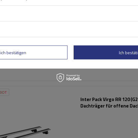
Aluminium-Dachträger mit
und Schlössern
lich bestätigen
Ich bestäti
BOT
Inter Pack Virgo RR 120 (G2
Dachträger für offene Dac