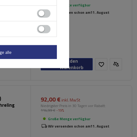
 Schienen
Große Menge verfügbar
Wir versenden schon am
11. August
ge alle
In den
Warenkorb
92,00 €
)
inkl. MwSt
hreling
Niedrigster Preis in 30 Tagen vor Rabatt:
114,99 €
-19%
Große Menge verfügbar
Wir versenden schon am
11. August