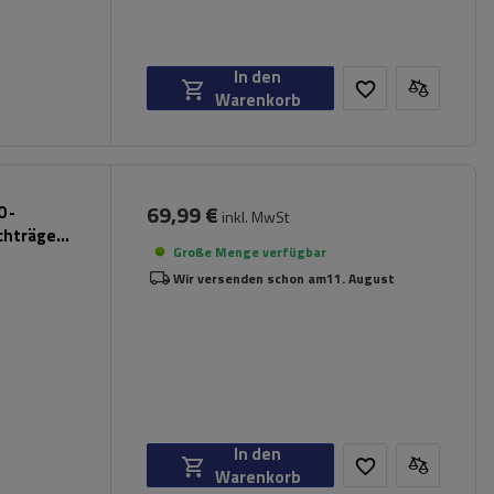
In den
Warenkorb
69,99 €
 -
inkl. MwSt
chträger
Große Menge verfügbar
Wir versenden schon am
11. August
In den
Warenkorb