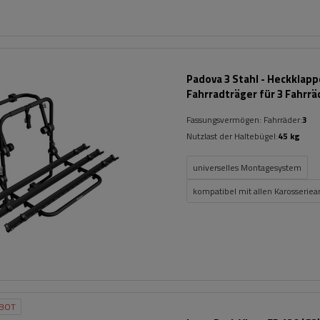
Padova 3 Stahl - Heckklap
Fahrradträger für 3 Fahrrä
(schwarz)
Fassungsvermögen: Fahrräder:
3
Nutzlast der Haltebügel:
45 kg
universelles Montagesystem
kompatibel mit allen Karosseriea
BOT