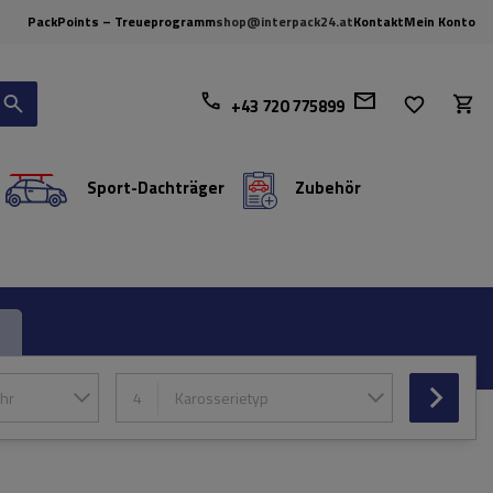
PackPoints – Treueprogramm
shop@interpack24.at
Kontakt
Mein Konto
+43 720 775899
Sport-Dachträger
Zubehör
hr
4
Karosserietyp