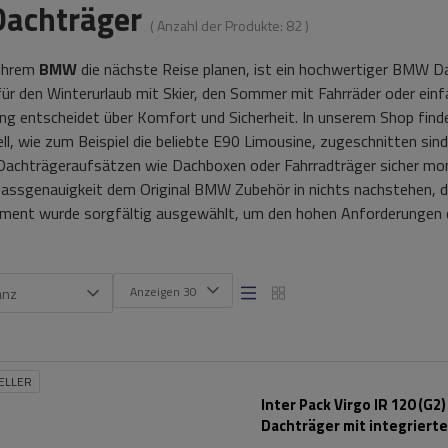
achträger
( Anzahl der Produkte:
82
)
 Ihrem
BMW
die nächste Reise planen, ist ein hochwertiger BMW D
ür den Winterurlaub mit Skier, den Sommer mit Fahrräder oder einfa
ng entscheidet über Komfort und Sicherheit. In unserem Shop finde
, wie zum Beispiel die beliebte E90 Limousine, zugeschnitten sind.
Dachträgeraufsätzen wie Dachboxen oder Fahrradträger sicher mont
assgenauigkeit dem Original BMW Zubehör in nichts nachstehen, dab
ment wurde sorgfältig ausgewählt, um den hohen Anforderungen 
Anzeigen 30
anz
ELLER
Inter Pack Virgo IR 120 (G2)
Dachträger mit integriert
Schienen (schwarz)