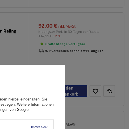
92,00 €
inkl. MwSt
n Reling
Niedrigster Preis in 30 Tagen vor Rabatt:
114,99 €
-19%
Große Menge verfügbar
Wir versenden schon am
11. August
In den
Warenkorb
den hierbei eingehalten. Sie
festlegen. Weitere Informationen
ungen von Google
.
79,99 €
ler
inkl. MwSt
Immer aktiv