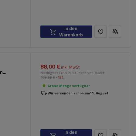
In den
Warenkorb
88,00 €
inkl. MwSt
en
Niedrigster Preis in 30 Tagen vor Rabatt:
109,99 €
-19%
Große Menge verfügbar
Wir versenden schon am
11. August
In den