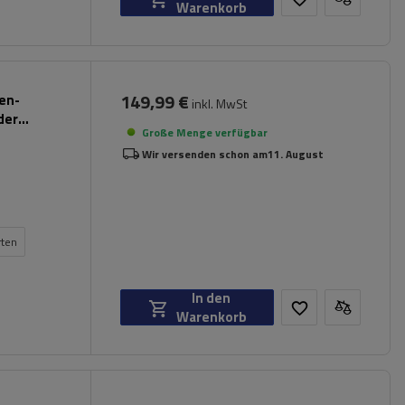
Warenkorb
149,99 €
pen-
inkl. MwSt
der
Große Menge verfügbar
Wir versenden schon am
11. August
rten
In den
Warenkorb