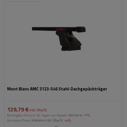
Mont Blanc AMC 5123-S46 Stahl-Dachgepäckträger
129,79 €
inkl. MwSt
Niedrigster Preis in 30 Tagen vor Rabatt:
583,54 €
-77%
inkl. MwSt
Normaler Preis:
239,00 €
-46%