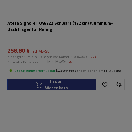
Atera Signo RT 048222 Schwarz (122 cm) Aluminium-
Dachträger für Reling
258,80 €
inkl. MwSt
Niedrigster Preis in 30 Tagen vor Rabatt:
1 034,00 €
-74%
inkl. MwSt
Normaler Preis:
272,39 €
-5%
Große Menge verfügbar
Wir versenden schon am
11. August
In den
Warenkorb