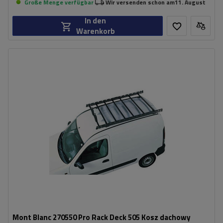
Große Menge verfügbar
Wir versenden schon am
11. August
In den
Warenkorb
Gewicht:
14,5 kg
Maximale Nutzlast:
75 kg
Breite:
116 cm
duża powierzchnia ładunkowa
stalowa konstrukcja
Mont Blanc 270550 Pro Rack Deck 505 Kosz dachowy