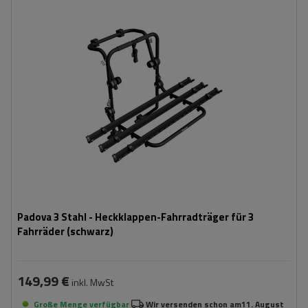
Fassungsvermögen: Fahrräder:
3
Nutzlast der Haltebügel:
45 kg
universelles Montagesystem
kompatibel mit allen Karosseriearten
Padova 3 Stahl - Heckklappen-Fahrradträger für 3
Fahrräder (schwarz)
149,99 €
inkl. MwSt
Große Menge verfügbar
Wir versenden schon am
11. August