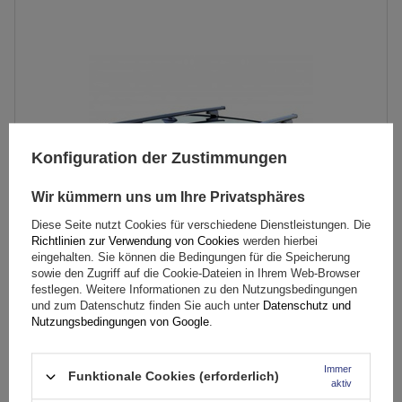
Konfiguration der Zustimmungen
Wir kümmern uns um Ihre Privatsphäres
Diese Seite nutzt Cookies für verschiedene Dienstleistungen. Die
Richtlinien zur Verwendung von Cookies
werden hierbei
eingehalten. Sie können die Bedingungen für die Speicherung
sowie den Zugriff auf die Cookie-Dateien in Ihrem Web-Browser
Dachträger G3 CL 61.130 universell für traditionelle und
festlegen. Weitere Informationen zu den Nutzungsbedingungen
integrierte Stahlreling
und zum Datenschutz finden Sie auch unter
Datenschutz und
Nutzungsbedingungen von Google
.
98,99 €
inkl. MwSt
Immer
Funktionale Cookies (erforderlich)
aktiv
Große Menge verfügbar
Wir versenden schon am
11. August