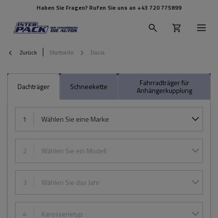
Haben Sie Fragen? Rufen Sie uns an
+43 720 775899
Zurück
Startseite
Dacia
Fahrradträger für
Dachträger
Schneekette
Anhängerkupplung
1
Wählen Sie eine Marke
2
Wählen Sie ein Modell
3
Wählen Sie das Jahr
4
Karosserietyp