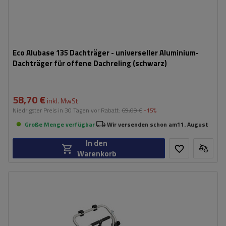
Eco Alubase 135 Dachträger - universeller Aluminium-
Dachträger für offene Dachreling (schwarz)
58,70 €
inkl. MwSt
Niedrigster Preis in 30 Tagen vor Rabatt:
69,09 €
-15%
Große Menge verfügbar
Wir versenden schon am
11. August
In den
Warenkorb
Fassungsvermögen: Fahrräder:
2
Maximales Fahrradgewicht:
22,5 kg
Nutzlast der Haltebügel:
45 kg
kompatibel mit Elektrofahrrädern
Aluminiumkonstruktion