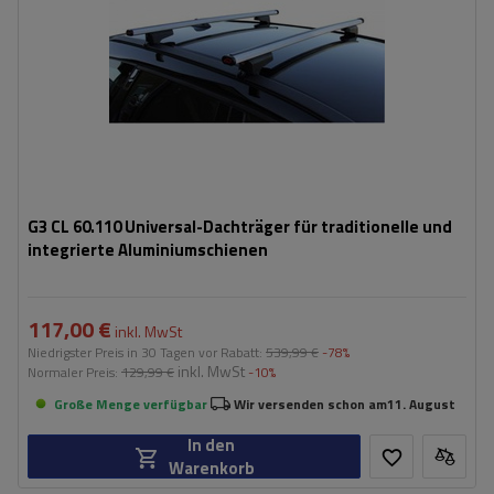
G3 CL 60.110 Universal-Dachträger für traditionelle und
integrierte Aluminiumschienen
117,00 €
inkl. MwSt
Niedrigster Preis in 30 Tagen vor Rabatt:
539,99 €
-78%
inkl. MwSt
Normaler Preis:
129,99 €
-10%
Große Menge verfügbar
Wir versenden schon am
11. August
In den
Warenkorb