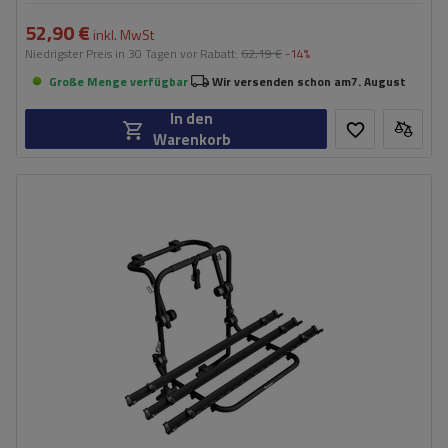
52,90 €
inkl. MwSt
Niedrigster Preis in 30 Tagen vor Rabatt:
62,19 €
-14%
Große Menge verfügbar
Wir versenden schon am
7. August
In den
Warenkorb
Fassungsvermögen: Fahrräder:
3
Nutzlast der Haltebügel:
45 kg
universelles Montagesystem
kompatibel mit allen Karosseriearten