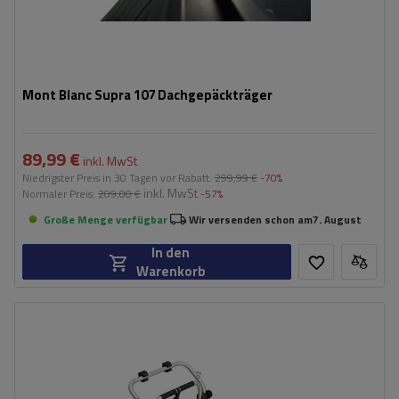
Mont Blanc Supra 107 Dachgepäckträger
89,99 €
inkl. MwSt
Niedrigster Preis in 30 Tagen vor Rabatt:
299,99 €
-70%
inkl. MwSt
Normaler Preis:
209,00 €
-57%
Große Menge verfügbar
Wir versenden schon am
7. August
In den
Warenkorb
Fassungsvermögen: Fahrräder:
2
Maximales Fahrradgewicht:
22,5 kg
Nutzlast der Haltebügel:
45 kg
kompatibel mit Elektrofahrrädern
Aluminiumkonstruktion