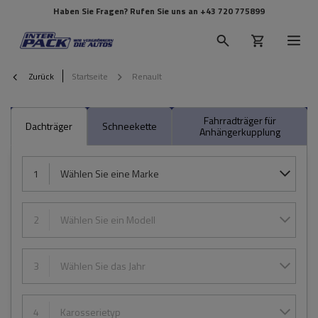
Haben Sie Fragen? Rufen Sie uns an
+43 720 775899
Zurück
Startseite
Renault
Fahrradträger für
Dachträger
Schneekette
Anhängerkupplung
1
Wählen Sie eine Marke
2
Wählen Sie ein Modell
3
Wählen Sie das Jahr
4
Karosserietyp