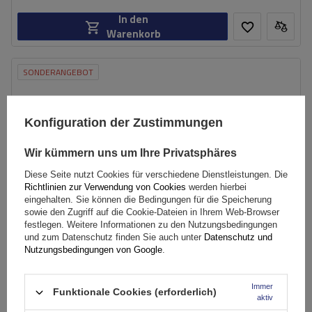
In den
Warenkorb
SONDERANGEBOT
Konfiguration der Zustimmungen
Wir kümmern uns um Ihre Privatsphäres
Diese Seite nutzt Cookies für verschiedene Dienstleistungen. Die
Richtlinien zur Verwendung von Cookies
werden hierbei
eingehalten. Sie können die Bedingungen für die Speicherung
sowie den Zugriff auf die Cookie-Dateien in Ihrem Web-Browser
festlegen. Weitere Informationen zu den Nutzungsbedingungen
und zum Datenschutz finden Sie auch unter
Datenschutz und
Nutzungsbedingungen von Google
.
Immer
Inter Pack Virgo RR 135 (G2) Dachträger für offene
Funktionale Cookies (erforderlich)
aktiv
Dachreling