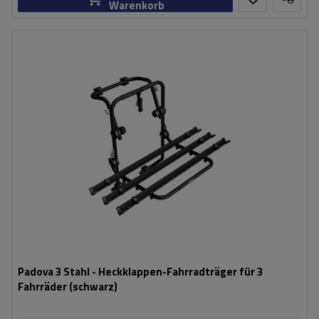
Warenkorb
Fassungsvermögen: Fahrräder:
3
Nutzlast der Haltebügel:
45 kg
universelles Montagesystem
kompatibel mit allen Karosseriearten
Padova 3 Stahl - Heckklappen-Fahrradträger für 3
Fahrräder (schwarz)